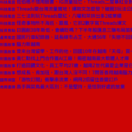
佐伯格不惜用臉書、IG流量挺它，Threads二度暴紅全
科技風雲
Threads變台灣流量寶地！爆款文怎麼發？破圈3玩法公
科技風雲
三七法則玩Threads竄紅，八曜和茶拚出多2成業績
科技風雲
怪奇事物所不海巡、跟風，它抓2數字寫Threads爆文
科技風雲
日圓創38年新低，會續貶嗎？下半年股匯息三賺布局策
投資焦點
國民行車紀錄器、延長線市占王，大通56年「失戀不回
產業風雲
腦力新越南
封面故事
曾來台灣留學、工作的他，回國10年在越南「天母」買
封面故事
黃仁勳找上門合作蓋AI工廠！揭密越南最大軟體人才庫
封面故事
打造回饋文化、員工平均27歲，越南Z世代最愛企業是
封面故事
想成長、肯加班，跟台灣人沒不同！7問答善用越南腦
封面故事
「游牧訂閱」衝擊串流業，網飛2招留住善變訂戶
國際視窗
高手與菜鳥最大區別：不是堅持，是恰到好處的放棄
商周書摘