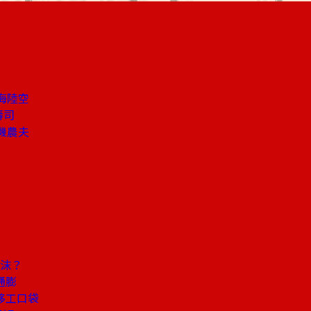
海陸空
壽司
機農夫
泡沫？
通膨
移工口袋