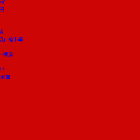
拆解
開
略
頭」搶市學
一棟房
它！
力軍團