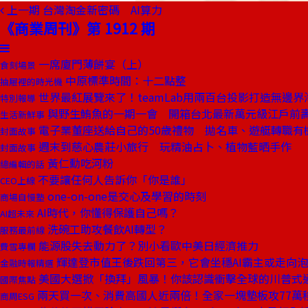
上一期
台灣淘金新密碼 AI算力
《商業周刊》第 1912 期
一席廈門薄餅宴（上）
食刻場景
中原標準時間：十二點整
抽屜裡的時光機
世界最紅展覽來了！teamLab用兩百台投影打造無邊界
特別報導
與野生鮪魚的一期一會 開箱台北最新萬元級江戶前
生活新鮮事
電子業董座送給自己的50歲禮物 拋名車、遊艇轉職有
封面故事
週末到慈心農莊小旅行 玩精油占卜、植物藍晒手作
封面故事
黃仁勳吃河粉
總編輯的話
不要讓任何人告訴你「你是誰」
CEO上線
one-on-one是交心及學習的時刻
商場自慢塾
AI時代，你懂得保護自己嗎？
AI超未來
洗碗工助攻餐飲AI轉型？
服務最前線
能源股失去動力了？別小看歐中美日經濟推力
費雪專欄
輝達登市值王後跌回第三，它會坐穩AI霸主或走向
金融時報精選
美國大選掀「換拜」風暴！你該認識衝擊全球的川普式
國際焦點
兩天買一次、消費高國人近兩倍！全家一塊墊板攻77萬
商周ESG