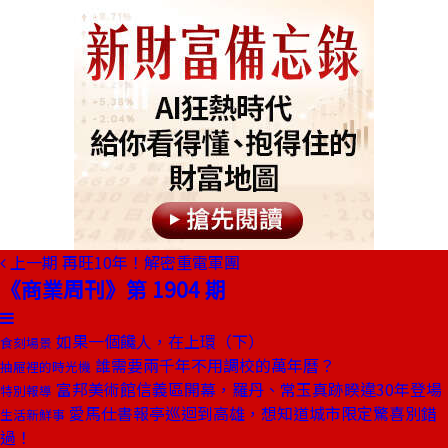
上一期
再旺10年！解密重電軍團
《商業周刊》第 1904 期
如果一個饞人，在上環（下）
食刻場景
誰需要兩千年不用調校的萬年曆？
抽屜裡的時光機
富邦美術館信義區開幕，羅丹、常玉真跡睽違30年登場
特別報導
愛馬仕書報亭巡迴到高雄，想知道城市限定驚喜別錯
生活新鮮事
過！