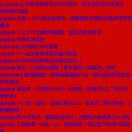
台中豪宅間發現古早味聚落 南屯老街逛百年藥行、
生活新鮮事
餅鋪與打鐵店
全國一半PU跑道他做的，華國董座背債60億靠網球哲學
封面故事
翻身
三太子代言網球挑戰賽 擲筊決定誰發球
封面故事
快樂的成長痛
編者的話
台灣與日本的差距
商場自慢塾
下一波企業革命要決戰AI助理
AI超未來
RMN是品牌救星或廣告錢坑？
服務最前線
黃金、比特幣抗通膨？數字揭穿「避風港」真相
費雪專欄
擁6國礦權、悄奪美國儲能訂單，揭比亞迪的新能源
金融時報精選
終極盤算
萬歲牌、可樂果市占第一的秘密，聯華食3招「把分眾
產業風雲
做到透」
小火鍋、滷味、拉麵全進前3大，吾蜂用「願付價格」3
產業風雲
戰略致勝！
創34年新低、變最投機貨幣！日圓跳水幕後美日大博弈
投資焦點
工具機賣一台賠一台、旅遊樂透，弱日圓下的4好4壞產
投資焦點
業