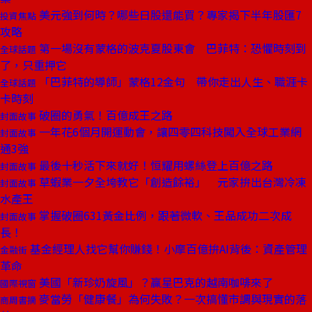
美元強到何時？哪些日股還能買？專家揭下半年股匯7
投資焦點
攻略
第一場沒有蒙格的波克夏股東會 巴菲特：恐懼時刻到
全球話題
了，只重押它
「巴菲特的導師」蒙格12金句 帶你走出人生、職涯卡
全球話題
卡時刻
破圈的勇氣！百億成王之路
封面故事
一年花6個月開運動會，讓四零四科技闖入全球工業網
封面故事
通3強
最後十秒活下來就好！恒耀用螺絲登上百億之路
封面故事
草蝦業一夕全垮教它「創造餘裕」 元家拚出台灣冷凍
封面故事
水產王
掌握破圈631黃金比例，跟著微軟、王品成功二次成
封面故事
長！
基金經理人找它幫你賺錢！小摩百億拚AI背後：資產管理
金融街
革命
美國「新珍奶旋風」？贏星巴克的越南咖啡來了
國際視窗
麥當勞「健康餐」為何失敗？一次搞懂市調與現實的落
商周書摘