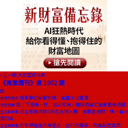
上一期
大巨蛋經濟學
《商業周刊》第 1902 期
搭乘夢幻景觀列車 看富士山嘗甜
發現酷建築
走！下班喝一杯 設計家具、趣味酒單打造解憂餐酒館
特別報導
池上策展收錄106名在地人聲 老穀倉裡聽、嗅、看小
生活新鮮事
鎮日常
百年酒造加入埔里水 台日合釀第一款鳳梨香清酒
生活新鮮事