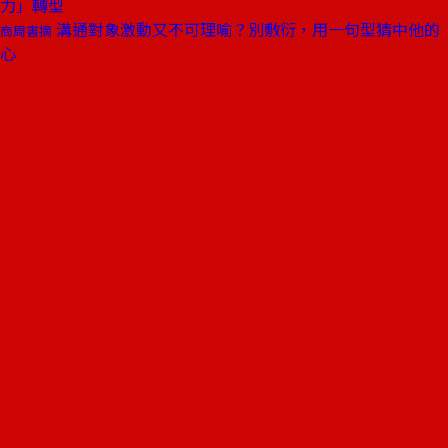
力」轉型
溝通對象激動又不可理喻？別敷衍，用一句型猜中他的
商周書摘
心