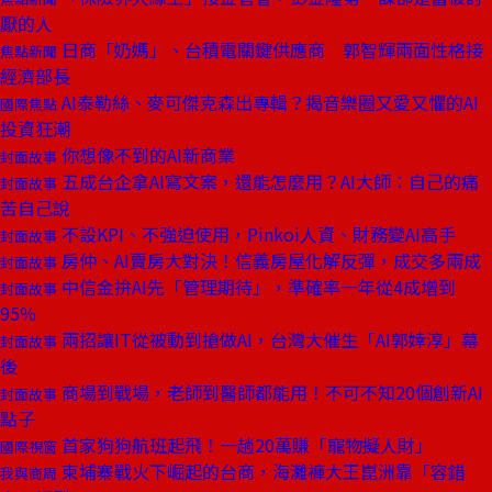
厭的人
日商「奶媽」、台積電關鍵供應商 郭智輝兩面性格接
焦點新聞
經濟部長
AI泰勒絲、麥可傑克森出專輯？揭音樂圈又愛又懼的AI
國際焦點
投資狂潮
你想像不到的AI新商業
封面故事
五成台企拿AI寫文案，還能怎麼用？AI大師：自己的痛
封面故事
苦自己說
不設KPI、不強迫使用，Pinkoi人資、財務變AI高手
封面故事
房仲、AI賣房大對決！信義房屋化解反彈，成交多兩成
封面故事
中信金拚AI先「管理期待」，準確率一年從4成增到
封面故事
95％
兩招讓IT從被動到搶做AI，台灣大催生「AI郭婞淳」幕
封面故事
後
商場到戰場，老師到醫師都能用！不可不知20個創新AI
封面故事
點子
首家狗狗航班起飛！一趟20萬賺「寵物擬人財」
國際視窗
柬埔寨戰火下崛起的台商，海灘褲大王崑洲靠「容錯
我與商周