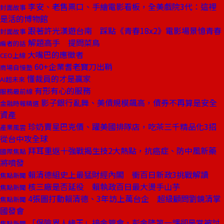
李安、老售票口、手繪電影看板，全美戲院3代：這裡
封面故事
是活的博物館
跟著許光漢遊台南 踩點《青春18x2》電影場景憶青春
封面故事
解題高手 提問菜鳥
編者的話
大嘴巴的應徵者
CEO上線
60+企業耆老寶刀出鞘
商場自慢塾
懂裁員的才是贏家
AI超未來
有形有心的服務
服務最前線
影子銀行亂舞、美債規模飆高，債券不再算是安全
金融時報精選
資產
珍奶賣星巴克價、躍美國排隊店，吃茶三千精品化3招
產業風雲
從台中攻全球
拜耳重返十強戰揭生技2大熱點，抗癌症、防中風新藥
國際焦點
將噴發
賴清德組史上最猛財經內閣 衝百日新政3挑戰解讀
焦點新聞
核三廠是否延役 賴執政百日最大燙手山芋
焦點新聞
4張圖打動賴清德、3年訪上萬台企 超級顧問劉鏡清掌
焦點新聞
國發會
「保險界人緣王」接金管會，彭金隆第一課卻是當被討
焦點新聞