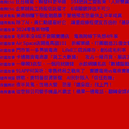
比台積電、聯發科更早做 104把員工變股東「人財雙
商周ESG
企業辦員工持股信託留才 6項關鍵評估不可少
商周ESG
美商辦釀下個金融風暴？蒙格預言恐最快上半年成真
投資焦點
除了AI，黃仁勳還看好它 讓重症療程便宜百倍的「基
國際焦點
2024零售新物種
封面故事
毛利率沒4成不要開實體店 電商跨線下先想4件事
封面故事
Air Space店開進馬國101 拆解業績、打團戰造21億
封面故事
門市第一多男裝電商 Life8三招消庫存、創6成毛利率
封面故事
卡通雜貨電商靠「員工大數據」 攻占一線百貨、展店2
封面故事
一舉開3店型、一個月就賺錢 水餃網購名店「數據腦
封面故事
91APP何英圻：零售終局之戰來了 實體電商vs電商實
封面故事
微軟、奧特曼投資新寵 AI別針陷入「信任危機」
國際視窗
夜半見鬼、性格大變 恐是「譫妄症」找上門！
良醫問診
從空殼公司變手機晶片霸主！蘋果一通電話，翻轉安謀
商周書摘