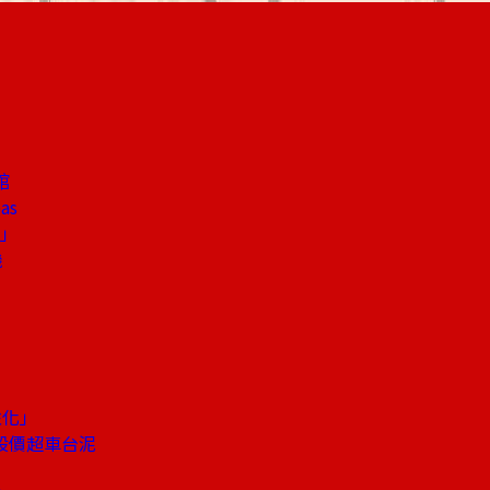
館
as
遠」
機
性化」
股價超車台泥