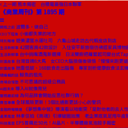
上一期
熊本揭密 台積電最強日本聯軍
《商業周刊》第 1895 期
波爾多，做自己
開瓶之前
小偷都失業的地方
CEO下班後
遊美濃嘗水蓮吐司 六龜山城走訪古代蝦皮店到店
特別報導
42間客房42款設計 入住安平新旅宿彷彿逛家具博物
生活新鮮事
台中挑嘴酒鬼新選擇 日法雙廚把蘿蔔起司變台式Tap
生活新鮮事
台灣首摘6大馬 女CEO大腦損傷後領悟「慢慢來跑更
封面故事
她靠低碳、168飲食走出腦傷 專家剖析健康飲食法玄
封面故事
鯨魚的祖先
總編輯的話
不可思議的超級公務員
商場自慢塾
導入AI就像育兒
AI超未來
為何品牌會開始反思社群行銷？
服務最前線
全球風險更新！5個比通膨更該小心的警訊
費雪專欄
《夢想集中營》導演看以哈衝突「是對他者的去人
金融時報精選
林孝信拍《商魂》引爆破圈效應 老企業底氣足甩牛皮
產業風雲
EPS曾飆近50元！AI晶片、半導體廠氣泡殺手揭密
科技風雲