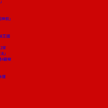
贏」
因神剪」
女裝王國
2家
戰法」
體4觀察
命運