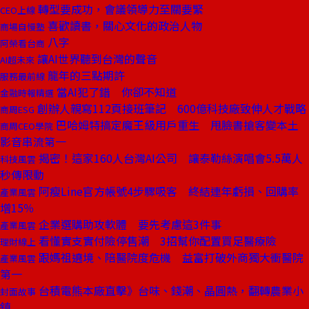
轉型要成功，會議領導力至關要緊
CEO上線
喜歡讀書，關心文化的政治人物
商場自慢塾
八字
阿榮看台商
讓AI世界聽到台灣的聲音
AI超未來
龍年的三點期許
服務最前線
當AI犯了錯 你卻不知道
金融時報精選
創辦人親寫112頁接班筆記 600億科技廠致伸人才戰略
商周ESG
巴哈姆特搞定魔王級用戶重生 甩臉書搶客變本土
商周CEO學院
影音串流第一
揭密！這家160人台灣AI公司 讓泰勒絲演唱會5.5萬人
科技風雲
秒傳限動
阿瘦Line官方帳號4步驟吸客 終結連年虧損、回購率
產業風雲
增15％
企業選購助攻軟體 要先考慮這3件事
產業風雲
看懂實支實付險停售潮 3招幫你配置買足醫療險
理財線上
跟媽祖遶境、陪醫院度危機 益富打破外商獨大衝醫院
產業風雲
第一
台積電熊本廠直擊》台味、錢潮、晶圓熱，翻轉農業小
封面故事
鎮