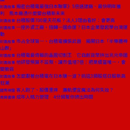
揭密台積電最強日本聯軍》5倍速建廠、最快明年獲
封面故事
利 熊本廠憑什麼變台積新未來
台積股價700是天花板？法人3理由看好：會更高
封面故事
一座外資工廠，扭轉一國命運？日本企業發起學台灣運
封面故事
動
市占全球第一、台積電擴張武器 揭開日本「半導體神
封面故事
山群」
台積電最倚賴的晶圓切割王 它自創貨幣拚出兆元帝國
封面故事
他研發預算不設限、讓市值增7倍：把業績當唯一，會
封面故事
變脆弱
怎麼跟著台積電在日本賺一波？挑這3類股搭日股新高
封面故事
狂潮
客人跑了、股價重摔 廉航便宜魔法為何失效？
國際視窗
成年人精力管理 4分類幫你擠出時間
商周書摘