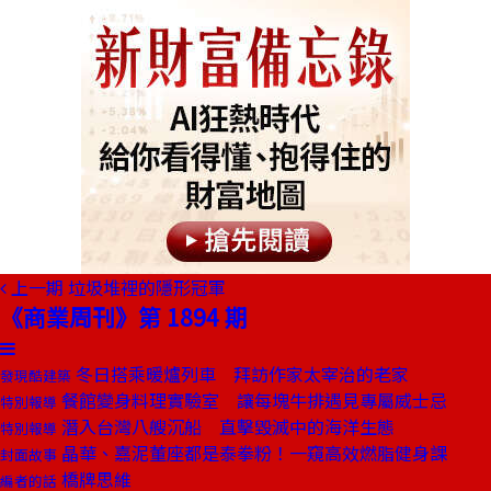
上一期
垃圾堆裡的隱形冠軍
《商業周刊》第 1894 期
冬日搭乘暖爐列車 拜訪作家太宰治的老家
發現酷建築
餐館變身料理實驗室 讓每塊牛排遇見專屬威士忌
特別報導
潛入台灣八艘沉船 直擊毀滅中的海洋生態
特別報導
晶華、嘉泥董座都是泰拳粉！一窺高效燃脂健身課
封面故事
橋牌思維
編者的話