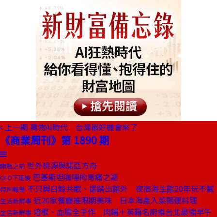
上一期
萬物AI時代 台灣最好機會來了
《商業周刊》第 1890 期
世外桃源與諾亞方舟
開瓶之前
巴基斯坦咖哩的胃痛之謎
CEO下班後
不只與白鯨共眠、還踏出館外 夜宿海生館20年玩不膩
特別報導
近20家餐廳推限期美味 日本海產入菜開運料理
生活新鮮事
培根、血腸全手作 肉鋪＋英籍名廚推台北最強早午
生活新鮮事