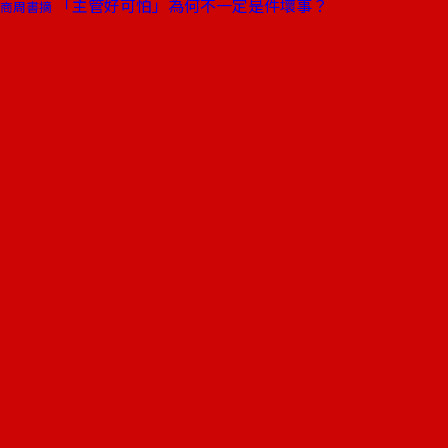
「主管好可怕」為何不一定是件壞事？
商周書摘