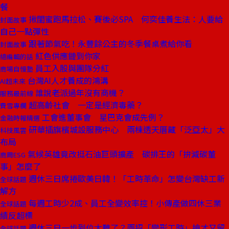
餐
揪閨蜜跑馬拉松、賽後必SPA 何奕佳養生法：人要給
封面故事
自己一點彈性
跟著節氣吃！永豐餘公主的冬季餐桌煮給你看
封面故事
紅色供應鏈到你家
總編輯的話
員工入股與團隊分紅
商場自慢塾
台灣AI人才養成的鴻溝
AI超未來
誰說老派過年沒有商機？
服務最前線
超高齡社會 一定是經濟毒藥？
費雪專欄
工會進董事會 星巴克會成先例？
金融時報精選
研華插旗檳城設服務中心 兩棟透天厝藏「泛亞太」大
科技風雲
布局
氣候英雄竟改挺石油巨頭擴產 碳排王的「拚減碳董
商周ESG
事」怎麼了
週休三日席捲歐美日韓！「工時革命」怎變台灣缺工新
全球話題
解方
每週工時少2成、員工全變效率控！小傳產做四休三業
全球話題
績反超標
週休三日一步到位太難了？兩招「變形工時」搶才又留
全球話題