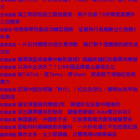
才
減工時卻怕員工績效變差、客戶抗議？6步驟提高週休
全球話題
三日勝率
哈佛商學院最成功轉型個案 星展執行長揭數位化致勝5
金融街
件事
一片石材開價50倍也賣得動 揭打動千億董總的感性成
產業風雲
交術
蘋果頭盔背後美中敵對真相》揭越來越紅的蘋果供應鏈
封面故事
以為中企消失了？1/4中國品牌霸占展場主位
封面故事
拍TikTok、逛Temu、穿Shein 貿易戰下頑強紅色軟
封面故事
實力
認清中國在哪被「對付」！紅兵全球化，聰明台商早換
封面故事
這跑道
逼全球重組供應鏈2年 美國好友反變中國後院
封面故事
淡出蘋果鏈自砍營收 鍵盤老廠做E-bike奪日本前3
封面故事
美國要的，中國進不去 它放棄製電池賣授權賺更多
封面故事
面板材料廠轉做救命醫材 一片紗布讓它不怕低價紅鏈
封面故事
庫存太多、太少都頭痛 沃爾瑪用AI精準補貨
國際視窗