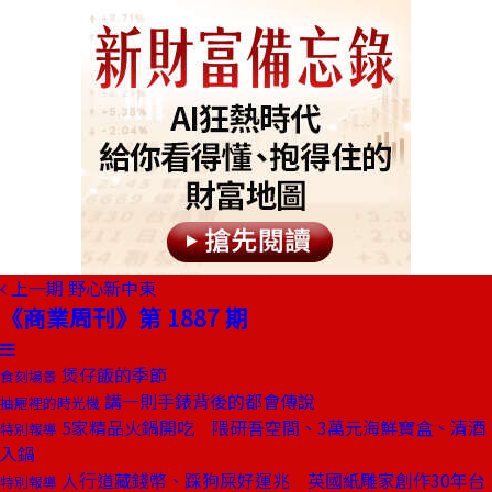
上一期
野心新中東
《商業周刊》第 1887 期
煲仔飯的季節
食刻場景
講一則手錶背後的都會傳說
抽屜裡的時光機
5家精品火鍋開吃 隈研吾空間、3萬元海鮮寶盒、清酒
特別報導
入鍋
人行道藏錢幣、踩狗屎好運兆 英國紙雕家創作30年台
特別報導