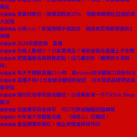
團亂
賣贏特斯拉、股價卻跌逾25％ 電動車龍頭比亞迪的兩
中國焦點
大逆風
台商小心！麥當勞開手搖飲店 揭速食巨頭都想要的3
國際焦點
商機
2024流量密碼 直播
封面故事
在線人數超少？只能賣爆品？專家超長效直播上手攻略
封面故事
把直播變長尾銷售起點！寇乃馨剖析「團媽牧羊滾錢
封面故事
術」
每天不間斷直播13小時 看momo挖深顧客口袋新玩法
封面故事
直播不搞+1也能營收翻倍的秘密 日本質感品牌把店員
封面故事
變明星
闖印尼從零到營收翻倍！台灣美妝第一手TikTok Shop
封面故事
戰法
從誠實茶到金峰茶 可口可樂減糖戰認錯轉彎
國際視窗
中年後不想腰痠背痛 「練核心」很關鍵！
良醫問診
產品開賣即暴紅！揭企業價值桿操作術
商周書摘