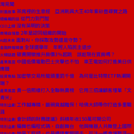
灣見聞
茶席裡的生意經 亞洲刷具大王40年紫砂壺尋寶之路
封面故事
從鬥力到鬥智
總編輯的話
沒有英明的決策
CEO上線
2年是認同組織的開始
商場自慢塾
面對AI，你採取攻勢還是守勢？
AI超未來
全球選舉年 年輕人陷民主退步
金融時報精選
碳費開徵推升房價3％起跳 該趁現在買房嗎？
火線話題
中國低價電動巴士夾擊也不怕 車王電如何打進美日供
產業風雲
應鏈
加密幣交易所龍頭重罰千億 為何是比特幣ETF熱潮開
投資焦點
端？
貴一倍照樣打入全聯熱賣榜 它用三招讓顧客埋單「文
產業風雲
青米」
工作越專精，飯碗竟越難保！哈佛大師帶你打造多重職
特別企劃
涯
會計師的財務建議》斜槓年收150萬可開公司
特別企劃
編舞也編程式碼，自創舞台 他與機器人共舞登上國際
特別企劃
她是工程師，也是橋牌奪銀國手：孤注一擲會讓職涯一
特別企劃