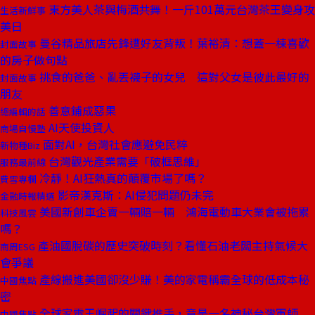
東方美人茶與梅酒共舞！一斤101萬元台灣茶王變身攻
生活新鮮事
美日
曼谷精品旅店先鋒遭好友背叛！葉裕清：想蓋一棟喜歡
封面故事
的房子做句點
挑食的爸爸、亂丟襪子的女兒 這對父女是彼此最好的
封面故事
朋友
善意鋪成惡果
總編輯的話
AI天使投資人
商場自慢塾
面對AI，台灣社會應避免民粹
新物種Biz
台灣觀光產業需要「破框思維」
服務最前線
冷靜！AI狂熱真的顛覆市場了嗎？
費雪專欄
影帝漢克斯：AI侵犯問題仍未完
金融時報精選
美國新創車企賣一輛賠一輛 鴻海電動車大業會被拖累
科技風雲
嗎？
產油國脫碳的歷史突破時刻？看懂石油老闆主持氣候大
商周ESG
會爭議
產線搬進美國卻沒少賺！美的家電稱霸全球的低成本秘
中國焦點
密
全球家電王崛起的關鍵推手，竟是一名神秘台灣軍師
中國焦點