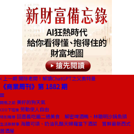
上一期
開除老闆！解讀ChatGPT之父奧特曼
《商業周刊》第 1882 期
美好的狗天氣
開瓶之前
勞動使人自由
CEO下班後
回嘉義吃遍二通美食 解密啤酒鴨、林聰明沙鍋魚頭
特別報導
海膽可頌、奶油乳酪天婦羅當下酒菜 嘗鮮最新西式
生活新鮮事
居酒屋