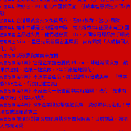
做好它，MIT能比中國製便宜 低成本智慧製造大師3教
中國焦點
戰
台港股黃金交叉後衝萬八！看好3族群、當心2風險
投資焦點
連水牛都是它的運輸車隊 物流新秀4年征服東南亞6國
國際焦點
產品越少見，他們越會賣 LG、大同家電爆品推手曝光
產業風雲
Nike、星巴克最新留客重頭戲 麥肯錫揭「大規模個人
管理線上
化」4步
減碳夢變戴奧辛危機
封面故事
第1幕》它是企業搶著要的iPhone、球鞋減碳良方 蘋
封面故事
果供應鏈、造紙三雄瘋做，3年新廠遍地開花！
第2幕》不法業者產品，燒出超標57倍戴奧辛 「根本
封面故事
假SRF之名、行焚化爐之實」
第3幕》不肖廠商一紙書面申請就過關！政府「先求有
封面故事
再求好」引爆4大缺失
第4幕》SRF產業陷劣幣驅逐良幣 減碳燃料污名化！守
封面故事
法者被迫痛苦求生
前環保副署長詹順貴談SRF如何解套：目前制度，讓壞
封面故事
人有機可乘