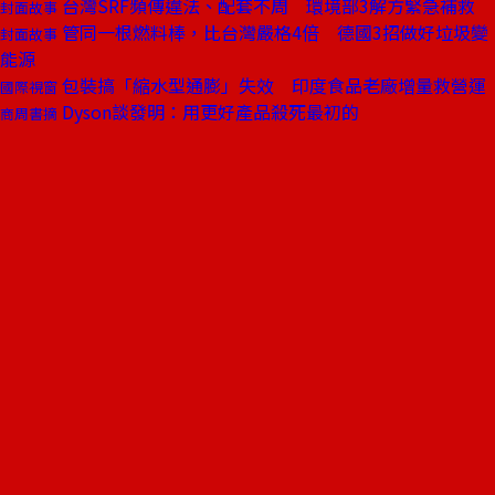
台灣SRF頻傳違法、配套不周 環境部3解方緊急補救
封面故事
管同一根燃料棒，比台灣嚴格4倍 德國3招做好垃圾變
封面故事
能源
包裝搞「縮水型通膨」失效 印度食品老廠增量救營運
國際視窗
Dyson談發明：用更好產品殺死最初的
商周書摘