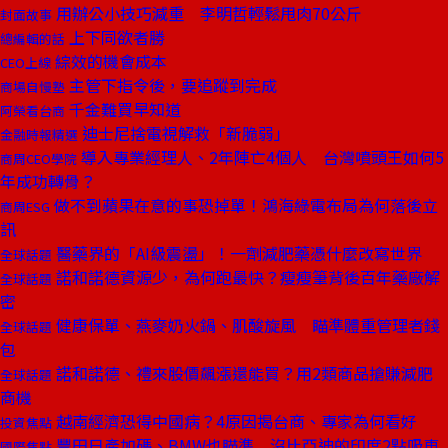
用辦公小技巧減重 李明哲輕鬆甩肉70公斤
封面故事
上下同欲者勝
總編輯的話
綜效的機會成本
CEO上線
主管下指令後，要追蹤到完成
商場自慢塾
千金難買早知道
阿榮看台商
迪士尼捨電視解救「新脆弱」
金融時報精選
導入專業經理人、2年陣亡4個人 台灣噴頭王如何5
商周CEO學院
年成功轉骨？
做不到蘋果在意的事恐掉單！鴻海綠電布局為何落後立
商周ESG
訊
醫藥界的「AI級震盪」！一劑減肥藥憑什麼改寫世界
全球話題
諾和諾德資源少，為何跑最快？瘦瘦筆背後百年藥廠解
全球話題
密
健康保單、燕麥奶火鍋、肌酸旋風 瞄準體重管理者錢
全球話題
包
諾和諾德、禮來股價飆漲還能買？用2類商品搶賺減肥
全球話題
商機
越南經濟恐得中國病？4原因揭台商、專家為何看好
投資焦點
豐田日產加碼、BMW也瞄準 沒比亞迪的印度2點吸車
國際焦點