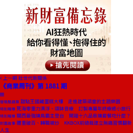
上一期
壯世代新關係
《商業周刊》第 1881 期
甜點王國藏蛋糕大樓 走進建築頑童的主題樂園
發現酷建築
死海零重力漂浮、頌缽音療 訂製專屬年終療癒小旅行
特別報導
關西最強燒鳥霸主登台 開箱十六品串燒套餐吃什麼？
特別報導
體重破百、轉職被炒 KKBOX前總裁建立無痛習慣翻新
封面故事
人生