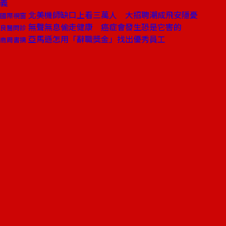
義
北美機師缺口上看三萬人 大招聘潮成飛安隱憂
國際視窗
無聲無息偷走健康 癌症會發生恐是它害的
良醫問診
亞馬遜怎用「辭職獎金」找出優秀員工
商周書摘