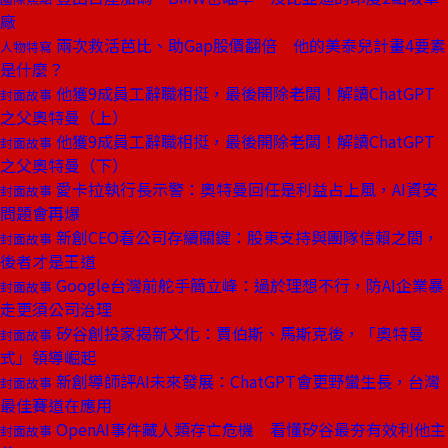
廠
兩次救活芭比、助Gap股價翻倍 他的美泰兒計畫4要素
人物特寫
是什麼？
他獲9成員工辭職相挺，最後開除老闆！解讀ChatGPT
封面故事
之父奧特曼（上）
他獲9成員工辭職相挺，最後開除老闆！解讀ChatGPT
封面故事
之父奧特曼（下）
愛卡拉執行長示警：奧特曼回任是利益占上風，AI資安
封面故事
問題會再爆
新創CEO看公司存續關鍵：股東支持與團隊信賴之間，
封面故事
後者才是王道
Google台灣前舵手簡立峰：過於理想不行，防AI企業暴
封面故事
走更須公司治理
矽谷創投家揭新文化：賈伯斯、馬斯克後，「奧特曼
封面故事
式」領導崛起
新創導師評AI未來發展：ChatGPT會更野蠻生長，台灣
封面故事
最佳賽道在應用
OpenAI事件藏人類存亡危機 看懂矽谷最夯有效利他主
封面故事