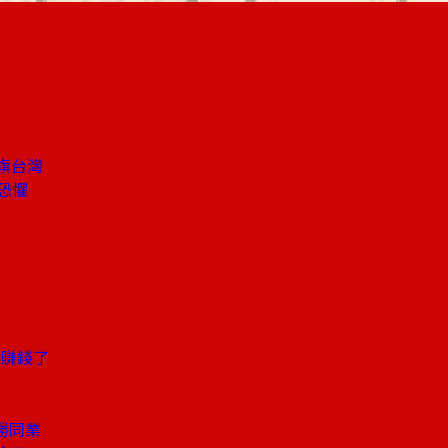
插旗台灣
恐懼
始賺錢了
勝同業