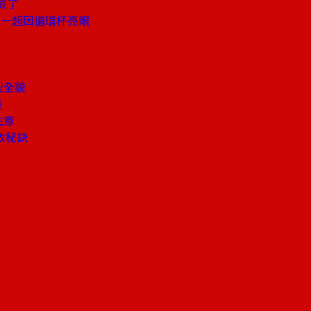
險了
統一超因循環杯亮眼
型全貌
股
生意
收秘訣