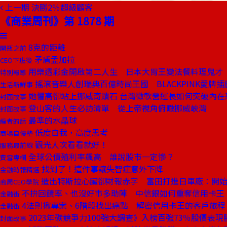
上一期
決勝2％超級顧客
《商業周刊》第 1878 期
8克的距離
開瓶之前
矛盾孟加拉
CEO下班後
用樂透彩金開啟第二人生 日本大胃王變法餐料理鬼才
特別報導
搖滾音樂人創瑞典百億時尚王國 BLACKPINK愛牌
生活新鮮事
她懼高卻站上挪威奇蹟石 台灣微軟營運長如何突破內在
封面故事
登山客的人生必訪清單 從上帝視角俯瞰挪威峽灣
封面故事
最準的水晶球
編者的話
低度自我，高度思考
商場自慢塾
觀光人次看看就好！
服務最前線
全球公債殖利率飆高 誰說股市一定慘？
費雪專欄
找到了！這件事讓失智症意外下降
金融時報精選
造出特斯拉心臟卻財報赤字 富田打進日車廠：開
商周CEO學院
不拚回饋率、也沒好市多助陣 中信銀如何重奪信用卡王
金融街
4法則揪專案、6階段找出痛點 解密信用卡王的客戶旅程
金融街
2023年碳競爭力100強大調查》入榜百強73％股價表現
封面故事