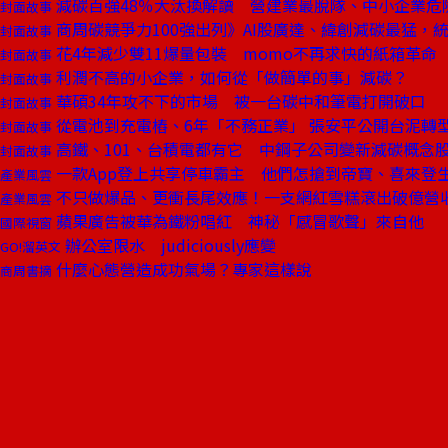
減碳百強48％大汰換解讀 營建業最脫隊、中小企業危
封面故事
商周碳競爭力100強出列》AI股廣達、緯創減碳最猛，
封面故事
花4年減少雙11爆量包裝 momo不再求快的紙箱革命
封面故事
利潤不高的小企業，如何從「做簡單的事」減碳？
封面故事
華碩34年攻不下的市場 被一台碳中和筆電打開破口
封面故事
從電池到充電樁、6年「不務正業」 張安平公開台泥轉
封面故事
高鐵、101、台積電都有它 中鋼子公司變新減碳概念
封面故事
一款App登上共享停車霸主 他們怎搶到帝寶、喜來登
產業風雲
不只做爆品、更衝長尾效應！一支網紅雪糕滾出破億營
產業風雲
蘋果廣告被華為鐵粉唱紅 神秘「感冒歌聲」來自他
國際視窗
辦公室限水 judiciously應變
GO!溜英文
什麼心態營造成功氣場？專家這樣說
商周書摘