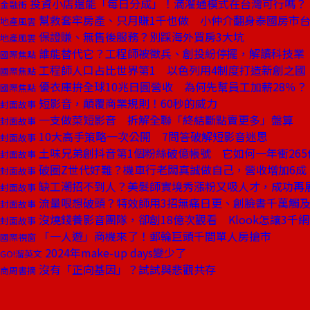
投資小店還能「每日分成」！滴灌通模式在台灣可行嗎？
金融街
幫救套牢房產、只月賺1千也做 小仲介翻身泰國房市
地產風雲
保證賺、無售後服務？別踩海外買房3大坑
地產風雲
誰能替代它？工程師被徵兵、創投紛停擺，解讀科技業
國際焦點
工程師人口占比世界第1 以色列用4制度打造新創之國
國際焦點
優衣庫拚全球10兆日圓營收 為何先幫員工加薪28％？
國際焦點
短影音，顛覆商業規則！60秒的威力
封面故事
一支做菜短影音 拆解全聯「終結斷點賣更多」盤算
封面故事
10大高手策略一次公開 7問答破解短影音迷思
封面故事
土味兄弟創抖音第1個粉絲破億帳號 它如何一年衝265
封面故事
破圈Z世代好難？機車行老闆真誠做自己，營收增加6成
封面故事
缺工潮招不到人？美髮師實境秀漲粉又吸人才，成功再
封面故事
流量哏想破頭？特效師用3招無痛日更、創臉書千萬觸
封面故事
沒燒錢養影音團隊，卻創18億次觀看 Klook怎讓3千
封面故事
「一人遊」商機來了！郵輪巨頭千間單人房搶市
國際視窗
2024年make-up days變少了
GO!溜英文
沒有「正向基因」？試試與悲觀共存
商周書摘