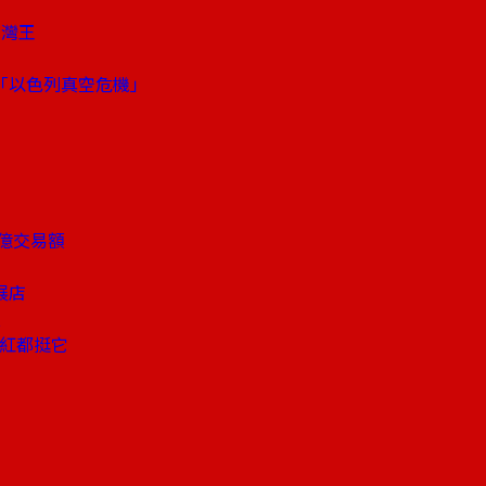
台灣王
「以色列真空危機」
億交易額
展店
及
網紅都挺它