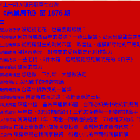
上一期
AI隱形冠軍在台灣
《商業周刊》第 1876 期
沒近視老花，也需要戴眼鏡？
魅力領導學
何謂府城四百年的滋味？一窺江振誠、彭天恩鹽甜主題
特別報導
從廚房誕生的時尚帝國 歐普拉、超模都穿她的平底
生活新鮮事
凝視蔡明亮 對時間的愛與懼是他創作動力
封面故事
一些老椅、6件木箱 這場展覽照見蔡明亮的《日子》
封面故事
破圈的威力
編者的話
想透徹，下判斷，大膽做決定
商場自慢塾
以巴戰爭的骨牌效應
新物種Biz
台塑牛排教我的一堂課
服務最前線
樂高新成長之路：我們更像迪士尼
金融時報精選
輝達中槍！晶片禁運擴46國 台商必知美中對抗新規則
科技風雲
半年擋下98％詐騙簡訊！三竹怎從看盤一哥變防詐高手
產業風雲
鴻海退休11年，再當一回積極的過客 71歲程天縱成
人物特寫
它讓上萬街邊小店獲國際投資 金融界的淘寶時代來了
金融街
讓房東幫它找商家投資 街邊小店的華爾街商模拆解
金融街