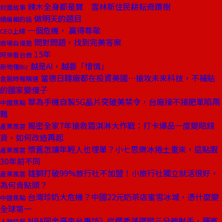
辣木全身都是寶 雲林新住民耕耘奇蹟樹
封面故事
做明天的題目
總編輯的話
一個危機， 贏得尊敬
CEO上線
問對問題，找到完美答案
商場自慢塾
15年
阿榮看台商
越是AI，越要「惜情」
新物種Biz
當德日韓廠都在投資美國⋯搶攻未來科技，不補貼
金融時報精選
的國家變傻子
華為手機自製5G晶片突破美禁令，台廠接不接肥單陷兩
中國焦點
難
揭密全家7年搶救霜淇淋大作戰：打卡爆品一度變賠錢
產業風雲
貨，如何改造再起
懷舊怎讓年輕人也埋單？小七思樂冰捲土重來，這點跟
產業風雲
30年前不同
雄獅打破99%旅行社不加盟！小旅行社獨立就活很好，
產業風雲
為何肯點頭？
台灣珍奶大危機？中國22元奶茶店蜜雪冰城，憑什麼變
中國焦點
全球第一
NBA阿舍哥來台專訪》從選秀落選變三分神射手，羅賓
人物特寫