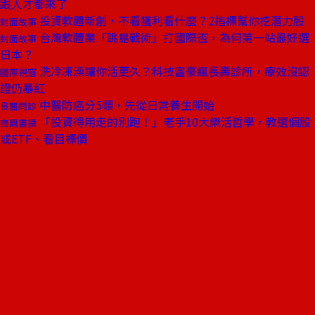
跟人才都來了
投資軟體新創，不看獲利看什麼？2指標幫你挖潛力股
封面故事
台灣軟體業「跳島戰術」打國際盃，為何第一站最好選
封面故事
日本？
洗冷凍澡讓你活更久？科技富豪瘋長壽診所，療效沒認
國際視窗
證仍暴紅
中醫防癌分5類，先從日常養生開始
良醫問診
「投資得用走的別跑！」老手10大樂活哲學，教選個股
商周書摘
或ETF、看目標價