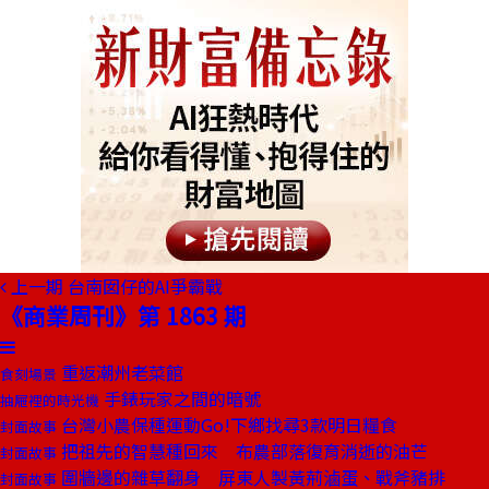
上一期
台南囡仔的AI爭霸戰
《商業周刊》第 1863 期
重返潮州老菜館
食刻場景
手錶玩家之間的暗號
抽屜裡的時光機
台灣小農保種運動Go!下鄉找尋3款明日糧食
封面故事
把祖先的智慧種回來 布農部落復育消逝的油芒
封面故事
圍牆邊的雜草翻身 屏東人製黃荊滷蛋、戰斧豬排
封面故事