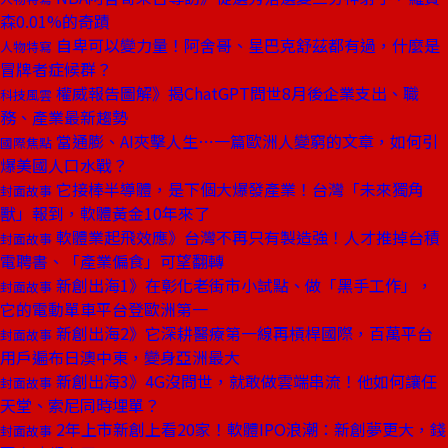
森0.01%的奇蹟
自卑可以變力量！阿舍哥、星巴克舒茲都有過，什麼是
人物特寫
冒牌者症候群？
權威報告圖解》揭ChatGPT問世8月後企業支出、職
科技風雲
務、產業最新趨勢
當通膨、AI夾擊人生⋯一篇歐洲人變窮的文章，如何引
國際焦點
爆美國人口水戰？
它接棒半導體，是下個大爆發產業！台灣「未來獨角
封面故事
獸」報到，軟體黃金10年來了
軟體業起飛效應》台灣不再只有製造強！人才推掉台積
封面故事
電聘書、「產業偏食」可望翻轉
新創出海1》在彰化老街市小試點、做「黑手工作」，
封面故事
它的電動單車平台登歐洲第一
新創出海2》它深耕醫療第一線再槓桿國際，百萬平台
封面故事
用戶遍布日澳中東，變身亞洲最大
新創出海3》4G沒問世，就敢做雲端串流！他如何讓任
封面故事
天堂、索尼同時埋單？
2年上市新創上看20家！軟體IPO浪潮：新創夢更大，錢
封面故事