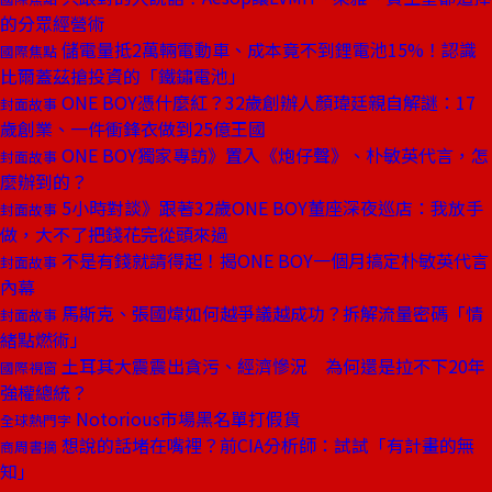
的分眾經營術
儲電量抵2萬輛電動車、成本竟不到鋰電池15%！認識
國際焦點
比爾蓋茲搶投資的「鐵鏽電池」
ONE BOY憑什麼紅？32歲創辦人顏瑋廷親自解謎：17
封面故事
歲創業、一件衝鋒衣做到25億王國
ONE BOY獨家專訪》置入《炮仔聲》、朴敏英代言，怎
封面故事
麼辦到的？
5小時對談》跟著32歲ONE BOY董座深夜巡店：我放手
封面故事
做，大不了把錢花完從頭來過
不是有錢就請得起！揭ONE BOY一個月搞定朴敏英代言
封面故事
內幕
馬斯克、張國煒如何越爭議越成功？拆解流量密碼「情
封面故事
緒點燃術」
土耳其大震震出貪污、經濟慘況 為何還是拉不下20年
國際視窗
強權總統？
Notorious市場黑名單打假貨
全球熱門字
想說的話堵在嘴裡？前CIA分析師：試試「有計畫的無
商周書摘
知」