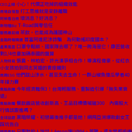
小心！代償正吃掉的組織效能
CEO上線
打工思維就是安靜離職
商場自慢塾
壞消息？好消息？
阿榮看台商
T-Road與零信任
新物種Biz
茶飲，也能成為護國神山
服務最前線
首富阿達尼涉詐騙 為何動搖印度國本？
金融時報精選
口罩令鬆綁、國家隊去哪了？唯一跨海是它！康匠營收
產業風雲
剩1/4也要加碼泰國的盤算
張震、林柏宏、許光漢爭相合作！導演程偉豪，從紅衣
人物特寫
小女孩拍到同志冥婚的賣座鐵則
他們跋山涉水，甚至失去生命！一群山椒魚傻瓜學者40
商周ESG
年接力賽
今年經濟難保3！台灣輕服務、重製造引爆「無失業衰
焦點新聞
退」
餐飲飯店營收創新高、王品目標價喊破300 內需股大
焦點新聞
行情該跟進嗎？
黑暗榮耀、初戀幕後推手都是她！網飛亞洲爆款劇女王
全球話題
踩坑告白
只跟對的人說話！Aesop讓LVMH、萊雅、資生堂都追捧
國際焦點