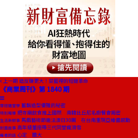
上一期
造反賺更大！菜籃裡的短鏈革命
《商業周刊》第 1840 期
蓄鬍造型優雅的秘密
穿搭隨堂學
把寺廟飲食推上國際 南韓比丘尼名廚餐會揭密
特別報導
馬戲藝術節邀法澳日30團 在台南重現亞維儂感動
生活新鮮事
高年級董座帶三代同堂瘋滑雪
封面故事
心定 膽大
編者的話