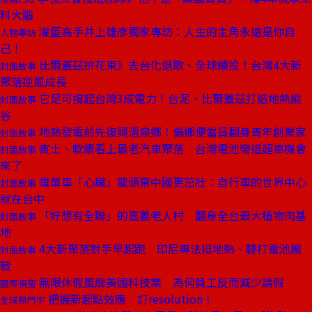
科大腦
灌籃高手井上雄彥獨家專訪：人生的主角永遠是你自
人物專訪
己！
比爾蓋茲拚花東》去台化退散、全球續投！台灣4大新
封面故事
聚落逆風成長
它足可撐起台灣3成電力！台泥、比爾蓋茲打造地熱縱
封面故事
谷
地熱發電前先復興溫泉鄉！偏鄉便當員翻身青年創業家
封面故事
賓士、軟銀看上最老汽車聚落 台灣電池彎道超車機會
封面故事
來了
電單車「心臟」龍頭棄中國更茁壯：自行車的世界中心
封面故事
就在台中
「好想有全聯」的嘉義老人村 翻身全台最大植物肉基
封面故事
地
4大新聚落對手早起跑 印尼專法挺地熱、韓打電池團
封面故事
戰
無限休假風靡美國科技業 為何員工反而減少請假
國際視窗
把握新起點效應 訂resolution！
全球熱門字