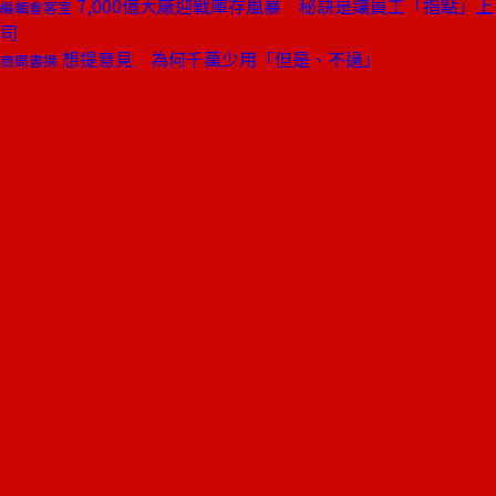
7,000億大廠迎戰庫存風暴 秘訣是讓員工「指點」上
編輯會客室
司
想提意見 為何千萬少用「但是、不過」
商周書摘