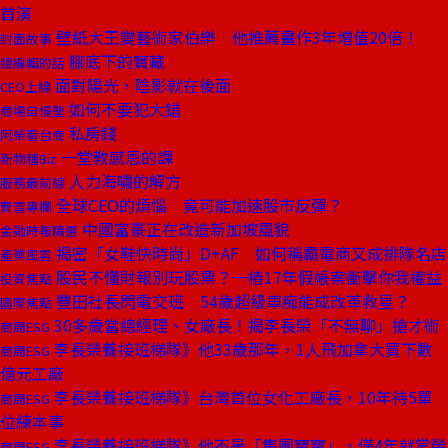
首演
壁紙大王變藝術家伯樂 他推薦畫作3年增值20倍！
封面故事
腳底下的寶藏
總編輯的話
面對陽光，陰影就在後面
CEO上線
如何不要犯大錯
商場自慢塾
私房錢
阿榮看台商
一堂教感恩的課
新物種Biz
人力海嘯的解方
服務最前線
全球CEO的煩惱 竟可能加速股市反彈？
費雪專欄
中國富豪正在改造新加坡風貌
金融時報精選
揭密「女鞋快時尚」D+AF 如何稱霸電商又成排隊名店
產業風雲
股民不懂財報別玩股票？一樁17年假帳案衝擊你我權益
投資焦點
豐田社長閃電交班 54歲超級車痴能成改革救星？
國際焦點
30多歲當總經理、女廠長！揭李長榮「不無聊」搶才術
商周ESG
李長榮養接班梯隊》他33歲那年，1人飛加拿大買下數
商周ESG
億元工廠
李長榮養接班梯隊》台灣首位女化工廠長，10年待5單
商周ESG
位練本事
李長榮養接班梯隊》他不是「集團寶寶」，僅4年就掌榮
商周ESG