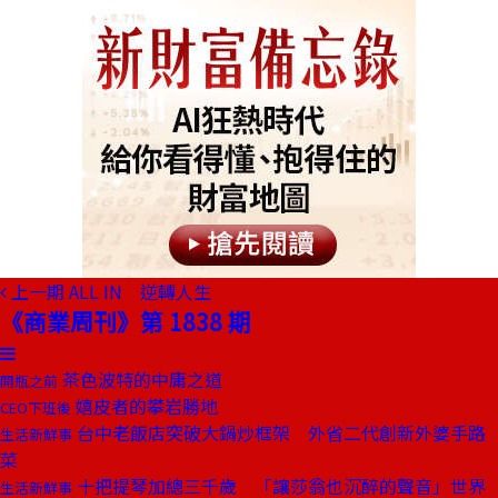
上一期
ALL IN 逆轉人生
《商業周刊》第 1838 期
茶色波特的中庸之道
開瓶之前
嬉皮者的攀岩勝地
CEO下班後
台中老飯店突破大鍋炒框架 外省二代創新外婆手路
生活新鮮事
菜
十把提琴加總三千歲 「讓莎翁也沉醉的聲音」世界
生活新鮮事