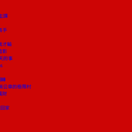
生課
」
高手
我才輸
陰影
天的事
s
翻轉
無公車的極限村
萬財
鄉
也回家