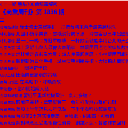
上一期
熊貓700億稱霸解密
《商業周刊》第 1836 期
瑞士修士兼建築師 打造台灣東海岸最美麗珍珠
發現酷建築
北國小鎮享美食、雪橇滑行訪冰瀑 滑雪客忍三年出國
特別報導
登一○一喝世界冠軍咖啡 一杯飲品就能享用台北的天
特別報導
博士窩孵出華人最偉大舞蹈家 林懷民回老宅說家族故
封面故事
培桂堂走春必看六景：詩人良醫起家厝、小林懷民門廊
封面故事
順遊新港買伴手禮 試坐清朝副縣長椅、大啖鴨肉羹粉
封面故事
一間神奇學校
總編輯的話
比漲價更高明的策略
CEO上線
在黑暗中，呼喚勇敢
商場自慢塾
當AI開始說人話
新物種Biz
習近平重新拉攏歐洲 能走多遠？
金融時報精選
跟著巴菲特、華爾街狼王 兔年打敗熊市賺紅包財
投資焦點
美股上半年恐見去年低點 下半年看科技龍頭反攻
投資焦點
台股第2季落底後走高 台積電、伺服器、AI看俏
投資焦點
解封概念股受惠報復性消費 鋼鐵水泥、餐旅鞋衣回升
投資焦點