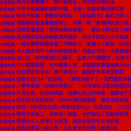
美元利差續擴大 銀行股短多、保險股長線回溫
投資焦點
今年不能錯過的復甦中國 食品、旅遊消費反彈可期
投資焦點
教你不放棄，更教你接受輸 《灌籃高手》長紅30年人
火線話題
瑞銀總座看漫畫養團隊力 領軍一群「會傳球的流川楓
火線話題
旭榮執董復刻「最強球員的老爸」 零放水教出五子棋
火線話題
澳洲版安西教練激勵漢神董座 有出手的信心才可能贏
火線話題
一場比賽啟發義隆電二代轉型力 要讓人人敢說：因為
火線話題
井上雄彥用平凡角色創造經典：為畫出光亮，才要描繪
火線話題
迪士尼、推特更換CEO啟示 企業2023關鍵字：先想今
國際焦點
在中國賣愛國、在外國賣人權 安踏粗暴價值挫敗Adida
國際焦點
推最便宜加油站、賣打折棺材 美國好市多凍漲雙贏
國際焦點
搶救全台134「日落村」！撒錢改變不了，我們靠教育
封面故事
小學快廢掉、60歲叫年輕人 一位校長救活雲林無醫師
封面故事
外來校長、在地柑橘農 扭轉古坑山村命運、偏鄉增千
封面故事
師生聯手搶救廢校、30%利潤回饋農民 重振褪色梨
封面故事
教授、8年級女生把小學變經濟中心 梨賣出去、二代
封面故事
帶孩子學金工、給家長一畝田 他們接住三百脆弱家庭
封面故事
兩個外來人凝聚三大部落 蓋回泰雅百年失傳家屋
封面故事
我的故鄉是一座大學！日本東北漁村移入者增3成
封面故事