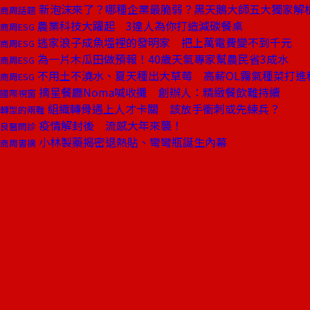
新泡沫來了？哪種企業最脆弱？黑天鵝大師五大獨家解
商周話題
農業科技大躍起 3達人為你打造減碳餐桌
商周ESG
逃家浪子成魚塭裡的發明家 把上萬電費變不到千元
商周ESG
為一片木瓜田做預報！40歲天氣專家幫農民省3成水
商周ESG
不用土不澆水、夏天種出大草莓 高薪OL霧氣種菜打進
商周ESG
摘星餐廳Noma喊收攤 創辦人：精緻餐飲難持續
國際視窗
組織轉骨遇上人才卡關 該放手衝刺或先練兵？
轉型的兩難
疫情解封後 流感大年來襲！
良醫問診
小林製藥揭密退熱貼、彎彎瓶誕生內幕
商周書摘