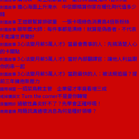
擔心海面上升淹水 中信銀精算你家在暖化時代值多少
封面故事
錢
王道銀幫算排碳量 一張卡吸綠色消費高4倍新粉絲
封面故事
碳年鑑大師：每件事都是漂綠！就算是偽善者，不代表
封面故事
不能讓世界變好
3心法變月薪5萬人才》當最會喬事的人：先搞清楚人心
封面故事
的卡關點
3心法變月薪5萬人才》當好內部翻譯官：讓他人利益跟
封面故事
你的串一起
3心法變月薪5萬人才》當跑最快的人：被法規追逼？提
封面故事
前三年擁抱新壓力
一招菜鳥教主管 企業留才率竟看增三成
國際視窗
Turn the corner不是要你轉彎
戒掉爛英文
過敏性鼻炎好不了？先學會正確呼吸！
良醫問診
用簡訊溝通壞消息為何是種好領導？
商周書摘