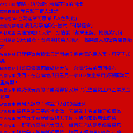
策略，始於讓你動彈不得的困境
CEO上線
我只和三個人說話
商場自慢塾
台灣產業可思考「以色列化」
新物種Biz
暖化戰爭迫歐洲嘗試「科學怪食」
金融時報精選
高通搶吃PC大餅 打這張「蘋果王牌」較勁英特爾
科技風雲
10天破產、台灣逾10萬人捲入 揭開最大加密幣風暴始
全球話題
末
巴菲特買台積電只是開始？趁台海危機入市、可望再加
投資焦點
碼
川普四優勢再戰總統大位 台灣該有的兩個擔心
國際焦點
我們，在台南地瓜田看見一家102歲企業用減碳驅動沉
封面故事
重轉型！
誰減碳玩真的？誰減得多又賺？完整盤點上市企業黃金
封面故事
名單
商周大調查：碳競爭力100強出列
封面故事
被客戶罵三字經也要做 它最敢！雲品揮刀砍備品
封面故事
大亞九年前就組電線志工團、到你家做用電健檢
封面故事
一群不放棄的老大同人 讓百年老店翻身綠電黑馬
封面故事
購物袋、衛生紙都要管 遠百50個魔鬼KPI省5.5億
封面故事