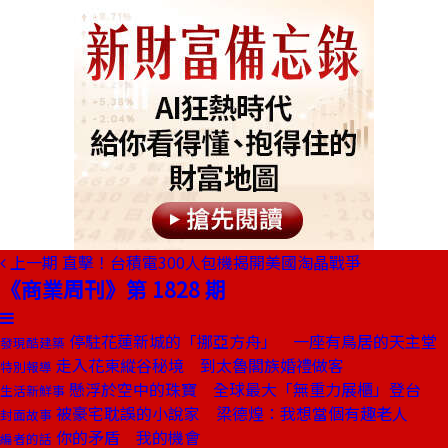
上一期
直擊！台積電300人包機揭開美國淘晶戰爭
《商業周刊》第 1828 期
停駐花蓮新城的「挪亞方舟」 一座有鳥居的天主堂
發現酷建築
走入花東縱谷秘境 到太魯閣族婚禮做客
特別報導
懸浮於空中的珠寶 全球最大「無重力展櫃」登台
生活新鮮事
被豪宅耽誤的小說家 梁德煌：我想當個有趣老人
封面故事
你的矛盾 我的機會
編者的話