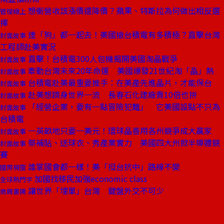
想衝營收該漲價還降價？蘋果、特斯拉為何做出相反選
管理線上
擇
連「狗」都一起去！美國搶台積電有多積極？直擊台灣
封面故事
工程師赴美實況
直擊！台積電300人包機揭開美國淘晶戰爭
封面故事
牽動台灣未來20年命運 美國爆發21世紀淘「晶」熱
封面故事
台積電赴美最重要推手：在美產先進晶片，才能保台
封面故事
赴美想躋身世界一流 長春石化建廠貴10倍也拚
封面故事
「經營企業，要有一點冒險犯難」 它美國設點不只為
封面故事
台積電
一英畝地只要一美元！環球晶善用各州競爭成大贏家
封面故事
祭補貼、送球衣、秀產業實力 美國四大州掀半導體競
封面故事
賽
誰掌國會都一樣！美「挺台抗中」路線不變
國際視窗
加國找移民加強economic class
全球熱門字
讓世界「埋單」台灣 鍵盤外交不可少
商周書摘