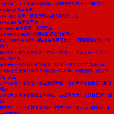
芭比大蒐藏家林國基 夢想送故鄉孩子一座博物館
封面故事
馬蹄鐵釘
總編輯的話
運氣、創意及魄力讓企業起死回生
商場自慢塾
遲來的幸福
阿榮看台商
台灣製造 信賴可靠
新物種Biz
為何半途而廢勝過安靜離職？
金融時報精選
台灣櫻花3路改革甩平價宿命 「聽媽媽的話」淨利
商周CEO學院
翻倍
全聯全支付刷不了中信、富邦卡 原來卡在「賠錢合
產業風雲
約」這件事
坐辦公室比藍領危險！Meta、推特引爆白領裁員潮
全球話題
金馬獎呼聲高！她角落一等40年 楊麗音的「光合作
人物特寫
用」人生
歐洲電價飆、營益反創新高 優衣庫永續長揭ESG賺錢
人物專訪
秘訣
文青旅館跳級五星飯店 高雄承億拿什麼對打萬豪、洲
產業風雲
際
最全球化韓國女團來台門票秒殺 Blackpink歐美、東
國際焦點
南亞擴粉術