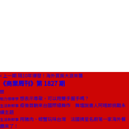
上一期
隔10年爆發！海外買房大浪來襲
《商業周刊》第 1827 期
想表示尊敬，可以用雙手握手嗎？
魅力領導學
疫後首齣來台國際級舞作 舞壇說書人阿喀郎挑戰永
生活新鮮事
續主題
用豬肉、螃蟹玩味台灣 法國摘星名廚第一家海外餐
生活新鮮事
廳來了！