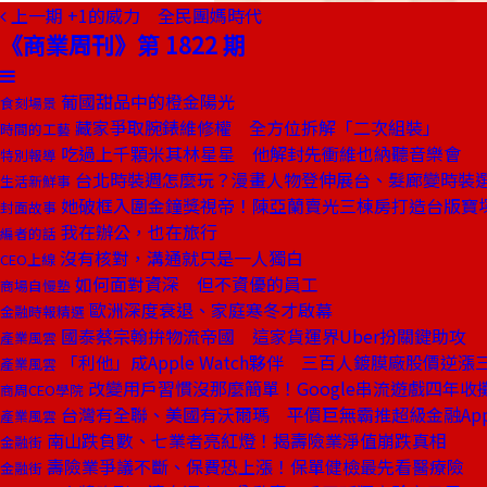
上一期
+1的威力 全民團媽時代
《商業周刊》第 1822 期
葡國甜品中的橙金陽光
食刻場景
藏家爭取腕錶維修權 全方位拆解「二次組裝」
時間的工藝
吃過上千顆米其林星星 他解封先衝維也納聽音樂會
特別報導
台北時裝週怎麼玩？漫畫人物登伸展台、髮廊變時裝
生活新鮮事
她破框入圍金鐘獎視帝！陳亞蘭賣光三棟房打造台版寶
封面故事
我在辦公，也在旅行
編者的話
沒有核對，溝通就只是一人獨白
CEO上線
如何面對資深 但不資優的員工
商場自慢塾
歐洲深度衰退、家庭寒冬才啟幕
金融時報精選
國泰蔡宗翰拚物流帝國 這家貨運界Uber扮關鍵助攻
產業風雲
「利他」成Apple Watch夥伴 三百人鍍膜廠股價逆漲
產業風雲
改變用戶習慣沒那麼簡單！Google串流遊戲四年收
商周CEO學院
台灣有全聯、美國有沃爾瑪 平價巨無霸推超級金融Ap
產業風雲
南山跌負數、七業者亮紅燈！揭壽險業淨值崩跌真相
金融街
壽險業爭議不斷、保費恐上漲！保單健檢最先看醫療險
金融街