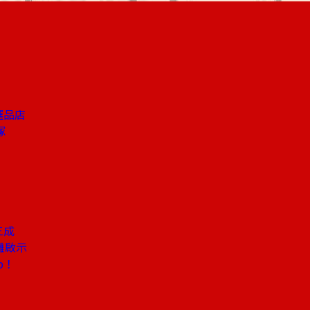
選品店
塚
三成
攤啟示
p！