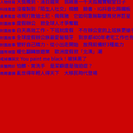
大獎晚到、清白遲來 翁啟惠一千天孤獨實驗室日子
人物特寫
沒複製到「陌生人社交」精髓 臉書、IG抖音化踢鐵板
科技風雲
收視打敗迪士尼、佩佩豬 它如何靠無聊變育兒界巨星
產業風雲
度假辦公 掀全球人才爭奪戰
封面故事
白天高效工作、下班就度假 不在辦公室的上班族更搶
封面故事
全球度假辦公族最愛葡萄牙 到京都400年老宅工作也
封面故事
管好自己精力、從小出走開始 放飛前備好3種能力
封面故事
暖化翻轉旅遊業 歐洲度假掀「北漂」潮
國際視窗
You paint me black！被抹黑了
戒掉爛英文
怕髒、常洗手 是潔癖還是強迫症？
良醫問診
亂世得年輕人得天下 大移民時代登場
商周書摘