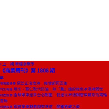
上一期
新糧食戰爭
《商業周刊》第 1808 期
探訪正濱漁港 廢墟起死回生
發現酷建築
用米、薏仁取代奶油 無「腹」擔的綠色冰淇淋問世
特別報導
全球單車迷來台必朝聖 栽進世界級鋼管車藏家的兩輪
封面故事
書房
鋼管單車越老越有味道 開箱蒐藏之最
封面故事