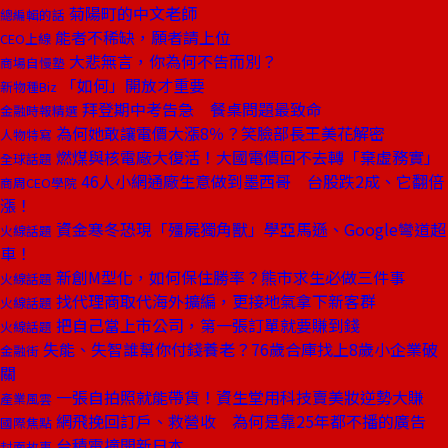
菊陽町的中文老師
總編輯的話
能者不稀缺，願者請上位
CEO上線
大悲無言，你為何不告而別？
商場自慢塾
「如何」開放才重要
新物種Biz
拜登期中考告急 餐桌問題最致命
金融時報精選
為何她敢讓電價大漲8％？笑臉部長王美花解密
人物特寫
燃煤與核電廠大復活！大國電價回不去轉「棄虛務實」
全球話題
46人小網通廠生意做到墨西哥 台股跌2成、它翻倍
商周CEO學院
漲！
資金寒冬恐現「殭屍獨角獸」學亞馬遜、Google彎道超
火線話題
車！
新創M型化，如何保住勝率？熊市求生必做三件事
火線話題
找代理商取代海外擴編，更接地氣拿下新客群
火線話題
把自己當上市公司，第一張訂單就要賺到錢
火線話題
失能、失智誰幫你付錢養老？76歲合庫找上8歲小企業破
金融街
關
一張自拍照就能帶貨！資生堂用科技賣美妝逆勢大賺
產業風雲
網飛挽回訂戶、救營收 為何是靠25年都不播的廣告
國際焦點
台積電撞開新日本
封面故事