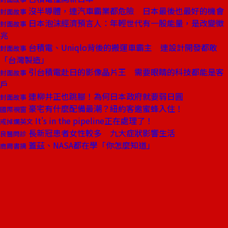
沒半導體，連汽車霸業都危險 日本最後也最好的機會
封面故事
日本泡沫經濟預言人：年輕世代有一股能量，是改變徵
封面故事
兆
台積電、Uniqlo背後的搬運車霸主 連設計開發都敢
封面故事
「台灣製造」
引台積電赴日的影像晶片王 需要眼睛的科技都能是客
封面故事
戶
連柳井正也跳腳！為何日本政府就要弱日圓
封面故事
豪宅有什麼配備最潮？紐約客邀蜜蜂入住！
國際視窗
It's in the pipeline正在處理了！
戒掉爛英文
長新冠患者女性較多 九大症狀影響生活
良醫問診
蓋茲、NASA都在學「你怎麼知道」
商周書摘