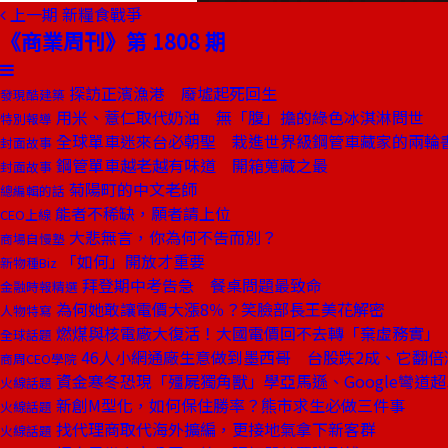
上一期
新糧食戰爭
《商業周刊》第 1808 期
探訪正濱漁港 廢墟起死回生
發現酷建築
用米、薏仁取代奶油 無「腹」擔的綠色冰淇淋問世
特別報導
全球單車迷來台必朝聖 栽進世界級鋼管車藏家的兩輪
封面故事
鋼管單車越老越有味道 開箱蒐藏之最
封面故事
菊陽町的中文老師
總編輯的話
能者不稀缺，願者請上位
CEO上線
大悲無言，你為何不告而別？
商場自慢塾
「如何」開放才重要
新物種Biz
拜登期中考告急 餐桌問題最致命
金融時報精選
為何她敢讓電價大漲8％？笑臉部長王美花解密
人物特寫
燃煤與核電廠大復活！大國電價回不去轉「棄虛務實」
全球話題
46人小網通廠生意做到墨西哥 台股跌2成、它翻倍
商周CEO學院
資金寒冬恐現「殭屍獨角獸」學亞馬遜、Google彎道
火線話題
新創M型化，如何保住勝率？熊市求生必做三件事
火線話題
找代理商取代海外擴編，更接地氣拿下新客群
火線話題