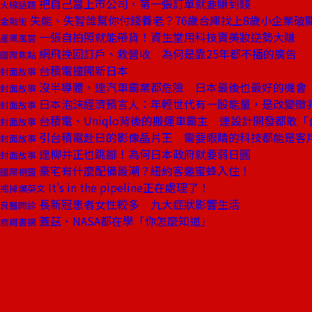
把自己當上市公司，第一張訂單就要賺到錢
火線話題
失能、失智誰幫你付錢養老？76歲合庫找上8歲小企業破
金融街
一張自拍照就能帶貨！資生堂用科技賣美妝逆勢大賺
產業風雲
網飛挽回訂戶、救營收 為何是靠25年都不播的廣告
國際焦點
台積電撞開新日本
封面故事
沒半導體，連汽車霸業都危險 日本最後也最好的機會
封面故事
日本泡沫經濟預言人：年輕世代有一股能量，是改變徵
封面故事
台積電、Uniqlo背後的搬運車霸主 連設計開發都敢
封面故事
引台積電赴日的影像晶片王 需要眼睛的科技都能是客
封面故事
連柳井正也跳腳！為何日本政府就要弱日圓
封面故事
豪宅有什麼配備最潮？紐約客邀蜜蜂入住！
國際視窗
It's in the pipeline正在處理了！
戒掉爛英文
長新冠患者女性較多 九大症狀影響生活
良醫問診
蓋茲、NASA都在學「你怎麼知道」
商周書摘