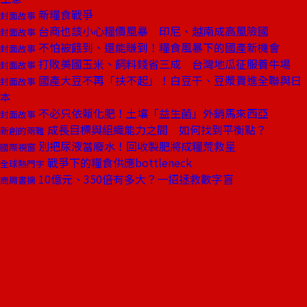
新糧食戰爭
封面故事
台商也該小心糧價風暴 印尼、越南成高風險國
封面故事
不怕被餓到、還能賺到！糧食風暴下的國產新機會
封面故事
打敗美國玉米、飼料錢省三成 台灣地瓜征服養牛場
封面故事
國產大豆不再「扶不起」！白豆干、豆漿賣進全聯與日
封面故事
本
不必只依賴化肥！土壤「益生菌」外銷馬來西亞
封面故事
成長目標與組織能力之間 如何找到平衡點？
新創的兩難
別把尿液當廢水！回收製肥將成糧荒救星
國際視窗
戰爭下的糧食供應bottleneck
全球熱門字
10億元、350倍有多大？一招拯救數字盲
商周書摘