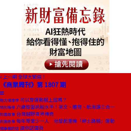
上一期
全球大緊縮！
《商業周刊》第 1807 期
可以穿運動服上班嗎？
魅力領導學
六歲娃當帆船水手！英文、體育、航海課三合一
特別報導
台灣越野車界傳奇
封面故事
每年聚會少一人 他發起重機「紳士路騎」運動
封面故事
請你認識我
總編輯的話