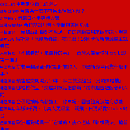
重新定位自己的必要
CEO上線
台灣為什麼不容易出現獨角獸？
商場自慢塾
借鏡日本半導體興衰
新物種Biz
希拉蕊談川普、墮胎與美國危機
金融時報精選
一顆螺絲刮傷都不放過！它的電腦被用來做超跑、坦克
科技風雲
馬斯克「氫能愚蠢論」被打臉！16國卡位新能源霸主就
商周ESG
看它
「不被看好，是最棒的事」 台灣人變全球Micro LED
人物特寫
第一推手
拼裝車翻身全球IC設計前10大 中國新秀韋爾靠什麼本
中國焦點
事？
預售屋交期喊到10年！料工雙漲逼出「另類爛尾樓」
地產風雲
哪裡撿便宜？交屋期被延怎麼辦？房市趨吉避凶必知六
地產風雲
問
台積電擴廠高薪搶工 停車場、圖書館竟沒建商想蓋
地產風雲
年賺4千萬、比真人更吸金 網飛、日清都愛VTuber站
國際焦點
台
歐洲遛狗繩具一半它做的！皮革老廠「斜槓戰法」搶新
產業風雲
生意