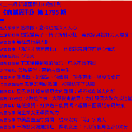
上一期
新護國群山30強出列
《商業周刊》第 1795 期
這樣做，念稿也能深入人心
魅力領導學
超跑變桌子、椅子折射彩虹 義式家具設計力大爆發
生活新鮮事
無框流行樂大師
封面故事
「規律才能商業化」 他夜跑當創作前靜心儀式
封面故事
心很大
總編輯的話
下班後接到我的簡訊，可以不讀不回
商場自慢塾
公私夥伴，帶動古蹟重生
新物種Biz
俄烏戰、能源缺、油價飆 頂多帶來一場股市修正
費雪專欄
馬克宏團結歐洲 卻團結不了法國
金融時報精選
星巴克比掉業績更大的難關：戒不掉創辦人的好
國際焦點
少做這件事，大單變毒蘋果！力山股價大跌六成這
商周CEO學院
逢低投資、打算遊日能買嗎？超弱日圓續貶布局對策
投資焦點
向企業女王學柔韌力
封面故事
中美晶董座徐秀蘭 從來沒有「等」字的人
封面故事
一場惡火讓她接班 照明女王：不用每個角色都100分
封面故事