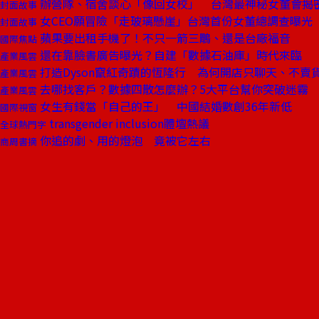
辦營隊、宿舍談心「像回女校」 台灣最神秘女董會揭
封面故事
女CEO願冒險「走玻璃懸崖」台灣首份女董總調查曝光
封面故事
蘋果要出租手機了！不只一箭三鵰、還是台廠福音
國際焦點
還在靠臉書廣告曝光？自建「數據石油庫」時代來臨
產業風雲
打造Dyson竄紅奇蹟的恆隆行 為何開店只聊天、不賣
產業風雲
去哪找客戶？數據四散怎麼辦？5大平台幫你突破迷霧
產業風雲
女生有錢當「自己的王」 中國結婚數創36年新低
國際視窗
transgender inclusion體壇熱議
全球熱門字
你追的劇、用的燈泡 竟被它左右
商周書摘