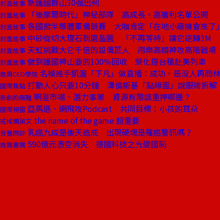
新護國群山30強出列
封面故事
「後摩爾時代」神秘部隊 高成長、高獲利名單公開
封面故事
各國掀半導體軍備競賽 大咖肯定「在地小廠機會來了
封面故事
中砂從切大理石到磨晶圓 「不再等待」讓它逆轉3M
封面故事
天虹挑戰大它千倍的設備巨人 用樂高精神攻高階戰場
封面故事
做到護國神山要的100％回收 榮化搭台積赴美列車
封面故事
名模推手凱渥「下凡」做直播：成功，是沒人再問
商周CEO學院
打動人心只要10分鐘 澤倫斯基「點線面」說服術拆解
國際焦點
明星市場、潛力事業 資源有限該重押哪邊？
新創的兩難
亞馬遜、網飛攻Podcast 共同目標：小孩的耳朵
國際視窗
the name of the game 超重要
戒掉爛英文
乳癌九成是後天造成 出現硬塊是罹癌警訊嗎？
良醫問診
590億元憑空消失 德國科技之光變國恥
商周書摘