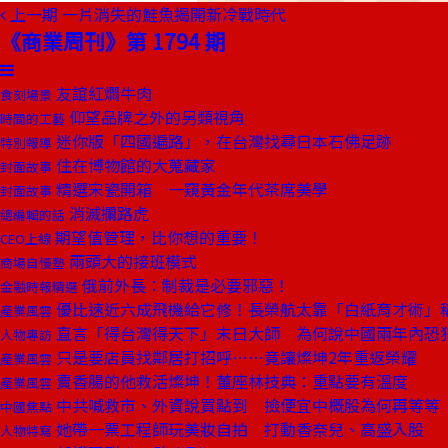
上一期
一片消失的鮭魚揭開新冷戰時代
《商業周刊》第 1794 期
友誼紅燜牛肉
食刻場景
仰望品牌之外的另類視角
時間的工藝
迷你版「四國遍路」，在台灣找尋日本石佛足跡
特別報導
住在博物館的大蒐藏家
封面故事
精選宋瓷開箱 一窺黃金年代茶席美學
封面故事
消滅攔路虎
總編輯的話
期望值管理，比你想的重要！
CEO上線
兩頭大的接班模式
商場自慢塾
俄前外長：制裁是必要邪惡！
金融時報精選
優比速近六成飛機給它修！長榮航太靠「白紙育才術」
產業風雲
直言「得台灣得天下」末日大師 為何說中國兩年內恐
人物專訪
只是要店員找鄰居打招呼……竟讓燦坤2年重返榮耀
產業風雲
賣香腸的他救活燦坤！董座林技典：重點要有溫度
產業風雲
中共喊救市、外資說買點到 撿便宜中概股為何再等等
中國焦點
她帶一票工程師玩美妝自拍 打動香奈兒、高盛入股
人物特寫