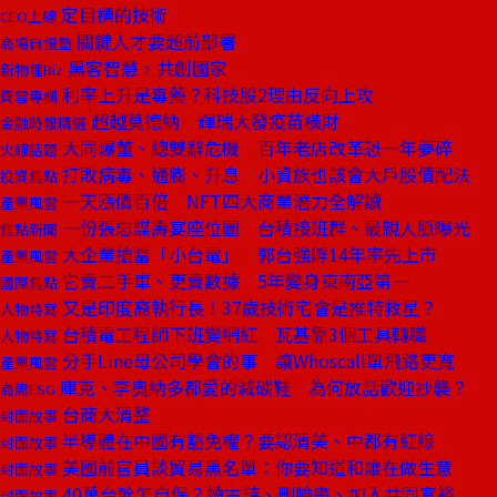
定目標的技術
CEO上線
關鍵人才要超前部署
商場自慢塾
黑客智慧，共創國家
新物種Biz
利率上升是毒藥？科技股2理由反向上攻
費雪專欄
超越莫德納 輝瑞大發疫苗橫財
金融時報精選
大同爆董、總雙辭危機 百年老店改革恐一年夢碎
火線話題
打敗病毒、通膨、升息 小資族也該會大戶股債配法
投資焦點
一天漲價百倍 NFT四大商業潛力全解讀
產業風雲
一份張忠謀壽宴座位圖 台積接班群、最親人脈曝光
焦點新聞
大企業搶當「小台電」 郭台強孵14年率先上市
產業風雲
它賣二手車、更賣數據 5年變身東南亞第一
國際焦點
又是印度裔執行長！37歲技術宅會是推特救星？
人物特寫
台積電工程師下班變網紅 瓦基靠3個工具轉職
人物特寫
分手Line母公司學會的事 讓Whoscall單飛路更寬
產業風雲
庫克、李奧納多都愛的減碳鞋 為何放話歡迎抄襲？
商周ESG
台商大清整
封面故事
半導體在中國有豁免權？要認清美、中都有紅線
封面故事
美國前官員談貿易黑名單：你要知道和誰在做生意
封面故事
40萬台幹怎自保？讀古詩、刪臉書、加入共同富裕
封面故事