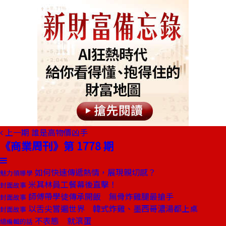
上一期
誰是高物價凶手
《商業周刊》第 1778 期
如何快速傳遞熱情，展現親切感？
魅力領導學
米其林員工餐幕後直擊！
封面故事
師傅帶學徒傳承開飯 無骨炸雞腿最搶手
封面故事
以舌尖嘗遍世界 韓式炸雞、墨西哥濃湯都上桌
封面故事
不表態 就滾蛋
總編輯的話