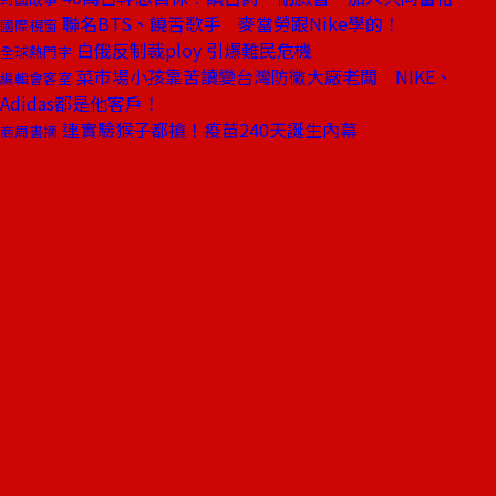
聯名BTS、饒舌歌手 麥當勞跟Nike學的！
國際視窗
白俄反制裁ploy 引爆難民危機
全球熱門字
菜市場小孩靠苦讀變台灣防黴大廠老闆 NIKE、
編輯會客室
Adidas都是他客戶！
連實驗猴子都搶！疫苗240天誕生內幕
商周書摘