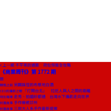
上一期
不平等的通膨 荷包保衛全攻略
《商業周刊》第 1772 期
另闢蹊徑的布根地白酒
開瓶之前
「打開台北」 拉近人與人之間的距離
CEO的攝影之眼
走秀、拍婚紗都通 台灣水下攝影走向世界
特別報導
手作療癒診所
封面故事
三款大人系手作最新提案
封面故事