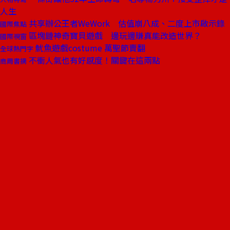
人生
共享辦公王者WeWork 估值崩八成、二度上市啟示錄
國際焦點
區塊鏈神奇寶貝遊戲 邊玩邊賺真能改造世界？
國際視窗
魷魚遊戲costume 萬聖節賣翻
全球熱門字
不衝人氣也有好感度！關鍵在這兩點
商周書摘