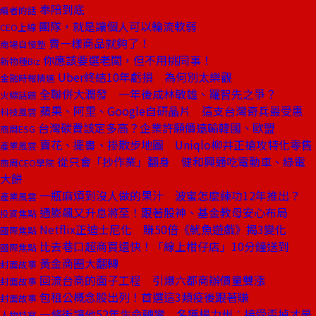
奉陪到底
編者的話
團隊，就是讓個人可以輪流軟弱
CEO上線
賣一樣商品就夠了！
商場自慢塾
你應該要選老闆，但不用挑同事！
新物種Biz
Uber終結10年虧損 為何別太樂觀
金融時報精選
全聯併大潤發 一年後成林敏雄、羅智先之爭？
火線話題
蘋果、阿里、Google自研晶片 這支台灣奇兵最受惠
科技風雲
台灣碳費該定多高？企業許願價遠輸韓國、歐盟
商周ESG
賣花、擺書、掛散步地圖 Uniqlo柳井正搶攻特化零售
產業風雲
從只會「抄作業」翻身 健和興通吃電動車、綠電
商周CEO學院
大餅
一瓶麻煩到沒人做的果汁 波蜜怎麼練功12年推出？
產業風雲
通膨飆又升息將至！跟著股神、基金教母安心布局
投資焦點
Netflix正迪士尼化 賺50倍《魷魚遊戲》揭3變化
國際焦點
比去巷口超商買還快！「線上柑仔店」10分鐘送到
國際焦點
黃金商圈大翻轉
封面故事
回流台商的面子工程 引爆六都商辦價量雙漲
封面故事
包租公概念股出列！首選這3類疫後跟著賺
封面故事
一條街讓他52年生命轉彎 名導楊力州：接受歪掉才是
人物特寫