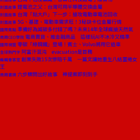
鋰電池之父：台灣可用半導體交換金屬
封面故事
台灣「鈷大戶」下一步：搶攻電動車電池回收
封面故事
5G、基建、電動車需求旺！3秘訣卡位金屬行情
封面故事
準備好為減碳多付錢了嗎？未來14年全球瘋搶天然氣
國際焦點
電商賣貨、推金融商品 這樣玩AI不冰冷又精準
商周CEO學院
零碳「綠鋼鐵」登場！賓士、Volvo將用它造車
國際視窗
阿富汗混沌 evacuation是首務
全球熱門字
創業失敗15次慘賠千萬 一篇文讓她重生八結蛋捲女
編輯會客室
王
六步驟問出好故事 神提案即刻到手
商周書摘