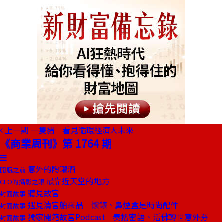
上一期
一隻豬 看見循環經濟大未來
《商業周刊》第 1764 期
意外的陶罐酒
開瓶之前
最靠近天堂的地方
CEO的攝影之眼
聽見故宮
封面故事
遇見清宮舶來品 懷錶、鼻煙盒是時尚配件
封面故事
獨家開箱故宮Podcast 奏摺密語、活佛轉世意外夯
封面故事