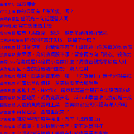
城市煉金
編者的話
你的公司有「海英俊」嗎？
CEO上線
盧明光三句話經營大同
商場自慢塾
寫在奧運結束後
新物種Biz
股市「馬斯克」越少 越是多頭持續好徵兆
費雪專欄
拜登的阿富汗失敗 輸掉了什麼？
金融時報精選
比同業便宜，台積電不忍了！護國神山急漲價20％效應
科技風雲
蘋果漲，為何蘋概股不漲？留意兩方向「變心」殺傷力
投資焦點
信義房屋14億買小島做什麼？周俊吉親揭零碳島大計
商周ESG
回不去的疫後熱門趨勢：賺人性財
產業風雲
蘋果、亞馬遜都來參一腳 「先買後付」無卡分期暴紅
產業風雲
推廣比首創值錢 莫德納市值大勝對手
產業風雲
當迪士尼、Netflix 房東私募基金黑石今年股價飆9成
產業風雲
安置難民、裁員竟贏美名 Airbnb季營收比疫前增一成
國際焦點
人造鮪魚肉壽司上菜 歐美83家公司保護海洋大作戰
國際焦點
再見石油 金屬世紀來了
封面故事
鐵皮屋裡的廢手機堆，有座「城市礦山」
封面故事
從鹽湖、非洲搶到外太空，新石油戰開打
封面故事
台灣不怕沒礦藏！答案在科技廠電子廢棄物
封面故事