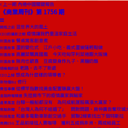
上一期
內捲中國關鍵報告
《商業周刊》第 1756 期
混世界大的風土
開瓶之前
疫情讓我們重溫家庭生活
CEO的攝影之眼
餐桌常客創意煮
封面故事
蛋的變化式 江戶小吃、義式蛋披薩輕鬆做
封面故事
高麗菜飄異國風 今天吃匈牙利菜捲跟大阪燒
封面故事
無肉也歡喜 豆腐變身炸丸子、黑糖奶酪
封面故事
老路，去不了新處
總編輯的話
想成為什麼樣的領導者？
CEO上線
修行
新物種Biz
從標竿指數找黃金配置賺贏大盤！
費雪專欄
失控房市下的疫情贏家與輸家
金融時報精選
台驊一艘船都沒有 為何成航運股飆漲大贏家？
產業風雲
「台灣人為何不結婚了」 問對問題，房仲廣告奪坎城
焦點新聞
和最多電動車新創交過手 貿聯2線索找出下個特斯拉
科技風雲
王品前接班人賣咖啡 獲利五成捐非洲、兩成給員工
商周ESG