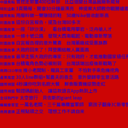
曾挖走郭董400位幹部 比亞迪變台灣晶圓廠新威脅
中國焦點
3頁簡報、開會30分鐘最漂亮 神提案大師教你戰勝遠
特別企劃
用廢料做一雙賺錢的鞋 50歲Nike營收創新高
國際焦點
這份白宮報告，提及台灣80多次
封面故事
一座「矽沙漠」 看台積電用攀岩、泛舟搶人才
封面故事
一條十號公路 發現大西南崛起、電動車新聚落
封面故事
白宮報告裡的意外驚喜 台灣藥廠成受惠族群
封面故事
大政府回來了！拜登團結敵人贏面高
封面故事
最早主張大政府的專家：只有政府，才能推動國家級任
封面故事
台積電角色勢必被削弱 台灣該端出疫後新戰略了
封面故事
推小老闆制、寵員工家屬 不怕對手乘危機挖角
商周CEO學院
30人line群組+幫農夫的善念 意外變歸零生意活路
產業風雲
4秒讓你吃到名廚大餐 鮮食販賣機逆勢走紅
國際視窗
驗證碼創始人 讓這款語言App熱到上市
國際視窗
太空旅行 貝佐斯的giant leap
全球熱門字
一萬名老闆、三千篇專欄當軍師 窮孩子翻身3C新零
編輯會客室
正視點頭之交 理想工作不請自來
商周書摘