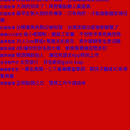
大政府回來了！拜登團結敵人贏面高
封面故事
最早主張大政府的專家：只有政府，才能推動國家級任
封面故事
務
台積電角色勢必被削弱 台灣該端出疫後新戰略了
封面故事
推小老闆制、寵員工家屬 不怕對手乘危機挖角
商周CEO學院
30人line群組+幫農夫的善念 意外變歸零生意活路
產業風雲
4秒讓你吃到名廚大餐 鮮食販賣機逆勢走紅
國際視窗
驗證碼創始人 讓這款語言App熱到上市
國際視窗
太空旅行 貝佐斯的giant leap
全球熱門字
一萬名老闆、三千篇專欄當軍師 窮孩子翻身3C新零
編輯會客室
售典範
正視點頭之交 理想工作不請自來
商周書摘