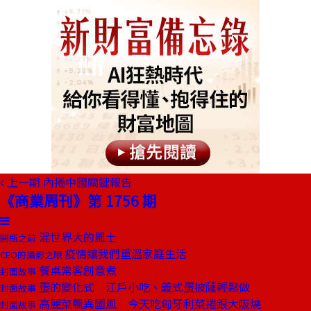
上一期
內捲中國關鍵報告
《商業周刊》第 1756 期
混世界大的風土
開瓶之前
疫情讓我們重溫家庭生活
CEO的攝影之眼
餐桌常客創意煮
封面故事
蛋的變化式 江戶小吃、義式蛋披薩輕鬆做
封面故事
高麗菜飄異國風 今天吃匈牙利菜捲跟大阪燒
封面故事