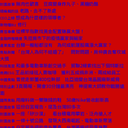
無肉也歡喜 豆腐變身炸丸子、黑糖奶酪
封面故事
老路，去不了新處
總編輯的話
想成為什麼樣的領導者？
CEO上線
修行
新物種Biz
從標竿指數找黃金配置賺贏大盤！
費雪專欄
失控房市下的疫情贏家與輸家
金融時報精選
台驊一艘船都沒有 為何成航運股飆漲大贏家？
產業風雲
「台灣人為何不結婚了」 問對問題，房仲廣告奪坎城
焦點新聞
大獎
和最多電動車新創交過手 貿聯2線索找出下個特斯拉
科技風雲
王品前接班人賣咖啡 獲利五成捐非洲、兩成給員工
商周ESG
曾挖走郭董400位幹部 比亞迪變台灣晶圓廠新威脅
中國焦點
3頁簡報、開會30分鐘最漂亮 神提案大師教你戰勝遠
特別企劃
距
用廢料做一雙賺錢的鞋 50歲Nike營收創新高
國際焦點
這份白宮報告，提及台灣80多次
封面故事
一座「矽沙漠」 看台積電用攀岩、泛舟搶人才
封面故事
一條十號公路 發現大西南崛起、電動車新聚落
封面故事
白宮報告裡的意外驚喜 台灣藥廠成受惠族群
封面故事