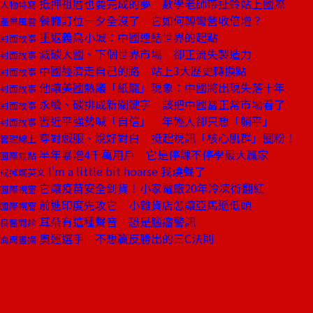
抵押祖厝也要完成的夢 數學老師帶扯鈴站上國際
人物特寫
餐廳訂位一夕全沒了 它如何轉彎營收倍增？
產業風雲
重返義烏小城：中國連結世界的起點
封面故事
減碳大國、下個世界市場 卻正流失製造力
封面故事
中國經濟走自己的路 站上3大歷史轉捩點
封面故事
他讓美國熱議「紙龍」現象：中國將出現失落十年
封面故事
永續、碳排成新關鍵字 該把中國當正常市場看了
封面故事
習近平強勢喊「自信」 年輕人卻只想「躺平」
封面故事
穿對戲服、說好對白 挺起視訊「核心肌群」圈粉！
管理線上
半年暴增4千萬用戶 它是停課不停學最大贏家
國際焦點
I'm a little bit hoarse 我燒聲了
戒掉爛英文
它讓疫苗安全到貨！小家電廠20年冷凍術翻紅
國際視窗
前進印度先攻它 小雜貨店怎讓亞馬遜低頭
國際視窗
耳朵有這種聲音 恐是腦瘤警訊
良醫問診
奧運選手 不想贏反勝出的三C法則
商周書摘