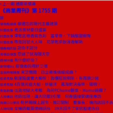
上一期
通膨新風暴
《商業周刊》第 1755 期
被遺忘的現代主義建築
發現酷建築
老派食材夏日盛宴
封面故事
果乾定格香氣色彩 當零食、下鍋酸甜開胃
封面故事
帶苦回甘大人味 花草乾茶飲清香解熱
封面故事
認命不認分
總編輯的話
忍過了就海闊天空
商場自慢塾
有什麼好怕？
透視中國
疫情後的兩好三壞
新物種Biz
東芝醜聞：日企幕後操縱成癮？
金融時報精選
航運股虛實大解析：貨櫃旺到明年，有兩類少碰
投資焦點
4百億元造大船、拚遠洋 萬海對決長榮、陽明！
投資焦點
出貨地獄大考驗 為何PChome翻車、Momo過關？
焦點新聞
他的出現，讓大同變3引擎 何春盛接掌總座專訪
人物專訪
乾杯開線上超市、推訂閱制 董事長：燒肉店回不
商周CEO學院
女機師載莫德納回台 39天回不了家的豁達告白
人物特寫