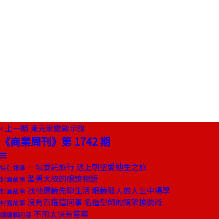
上一期
東元家變啟示錄
《商業周刊》第 1742 期
一場委託旅行 踏上朝聖愛迪生之旅
特別報導
型男大叔的眼鏡物語
封面故事
找他選鏡先聊生活 眼鏡獵人的人生中場學
封面故事
沒有百搭這回事 名造型師的鏡架換裝術
封面故事
不用太快有答案
總編輯的話