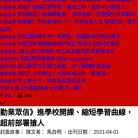
璨揚》給有薪開學假、彈性工時，就愛中高齡員工！
封面故事
高雄翰品》用偏鄉義煮、推車增高，實現兩代共事職場
封面故事
商機篇》平板拿掉Wi-Fi、冷凍包懂人性 看懂3個「緩老
封面故事
生意」
排氣醜聞讓它早一步開跑 老福斯成特斯拉殺手
國際焦點
他用創新浪網被拒絕的勇氣 助政大籃隊4年奪冠
人物特寫
2萬人挺它環保杯 老工廠怎變群眾募資優等生
產業風雲
西班牙將推週休3日pilot project
全球熱門字
電玩房市交易靠它崛起 NFT翻轉財富定義
國際視窗
哈利王子新職位：大疫年催生的「影響長」
國際視窗
學女神卡卡、馬斯克狐狸型思考
商周書摘
荒謬台鐵 2份關鍵報告大追蹤
下一期
｜
分享
列印
勤業眾信》進學校開課、縮短學習曲線，
超前部署搶人
封面故事｜
撰文者：
馬自明
｜出刊日期：
2021-04-01