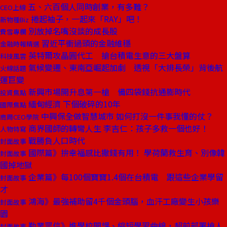
五、六百個人同時創業，有多難？
CEO上線
捲起袖子，一起來「RAY」吧！
新物種Biz
別放掉名嘴沒談的成長股
費雪專欄
習近平衝過頭的金融維穩
金融時報精選
英特爾攻晶圓代工 搶台積電生意的三大盤算
科技風雲
氣候變遷、東南亞崛起加劇 透視「大排長榮」背後航
火線話題
運巨變
新興市場開升息第一槍 備四袋錢抗通膨時代
投資焦點
緬甸經濟 下個破碎的10年
國際焦點
中興保全做智慧城市 如何打沒一件事我懂的仗？
商周CEO學院
商界國師的轉彎人生 李吉仁：孩子多救一個也好！
人物特寫
戰勝負人口時代
封面故事
國際篇》拚幸福感比撒錢有用！ 學荷蘭救生育、別像韓
封面故事
國掉地獄
企業篇》每100個寶寶1.4個在台積電 跟這些企業學留
封面故事
才
鴻海》最強補助留4千個金頭腦，血汗工廠變生小孩樂
封面故事
園
勤業眾信》進學校開課、縮短學習曲線，超前部署搶人
封面故事