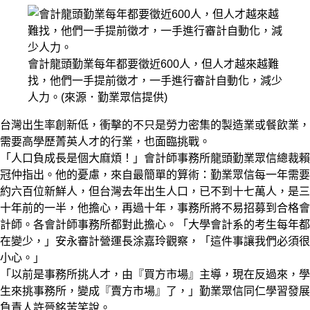
會計龍頭勤業每年都要徵近600人，但人才越來越難
找，他們一手提前徵才，一手進行審計自動化，減少
人力。(來源．勤業眾信提供)
台灣出生率創新低，衝擊的不只是勞力密集的製造業或餐飲業，
需要高學歷菁英人才的行業，也面臨挑戰。
「人口負成長是個大麻煩！」會計師事務所龍頭勤業眾信總裁賴
冠仲指出。他的憂慮，來自最簡單的算術：勤業眾信每一年需要
約六百位新鮮人，但台灣去年出生人口，已不到十七萬人，是三
十年前的一半，他擔心，再過十年，事務所將不易招募到合格會
計師。各會計師事務所都對此擔心。「大學會計系的考生每年都
在變少，」安永審計營運長涂嘉玲觀察，「這件事讓我們必須很
小心。」
「以前是事務所挑人才，由『買方市場』主導，現在反過來，學
生來挑事務所，變成『賣方市場』了，」勤業眾信同仁學習發展
負責人許晉銘苦笑說。