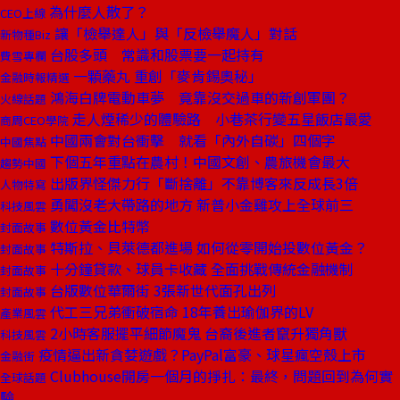
為什麼人散了？
CEO上線
讓「檢舉達人」與「反檢舉魔人」對話
新物種Biz
台股多頭 常識和股票要一起持有
費雪專欄
一顆藥丸 重創「麥肯錫奧秘」
金融時報精選
鴻海白牌電動車夢 竟靠沒交過車的新創軍團？
火線話題
走人煙稀少的體驗路 小巷茶行變五星飯店最愛
商周CEO學院
中國兩會對台衝擊 就看「內外自碳」四個字
中國焦點
下個五年重點在農村！中國文創、農旅機會最大
趨勢中國
出版界怪傑力行「斷捨離」不靠博客來反成長3倍
人物特寫
勇闖沒老大帶路的地方 新普小金雞攻上全球前三
科技風雲
數位黃金比特幣
封面故事
特斯拉、貝萊德都進場 如何從零開始投數位黃金？
封面故事
十分鐘貸款、球員卡收藏 全面挑戰傳統金融機制
封面故事
台版數位華爾街 3張新世代面孔出列
封面故事
代工三兄弟衝破宿命 18年養出瑜伽界的LV
產業風雲
2小時客服擺平細節魔鬼 台裔後進者竄升獨角獸
科技風雲
疫情逼出新貪婪遊戲？PayPal富豪、球星瘋空殼上市
金融街
Clubhouse開房一個月的掙扎：最終，問題回到為何實
全球話題
驗