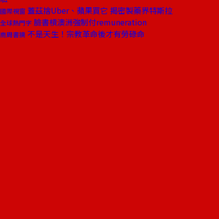
蓋茲捨Uber、蘋果買它 揭密製藥界特斯拉
國際視窗
臉書槓澳洲強制付remuneration
全球熱門字
不是天生！宗教革命後才有勞碌命
商周書摘