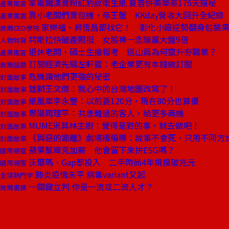
家電鐵漢賣粉紅豹紋衛生紙 夏普併美華泰176天窺秘
產業風雲
靠小老闆們賣包機、帝王蟹 KKday營收大回升全紀錄
產業風雲
家樂福、昇恆昌都找它！ 彰化小廠逆勢翻身包裝
商周CEO學院
特斯拉快破產照挺 女股神一念賺贏大盤9倍
人物特寫
退休老闆、碩士生搶報考 巡山員為何竄升夯職業？
產業風雲
訂閱經濟先驅左軒霆：老企業更有本錢做訂閱
商周話題
危機讓他們更強的秘密
封面故事
雄獅王文傑：我心中的台灣地圖改寫了！
封面故事
紙風車李永豐：以前要120分，現在80分也算優
封面故事
聚陽周理平：共患難過的客人，給更多商機
封面故事
MUME米其林主廚：覺得是對的事，就去做吧！
封面故事
《與惡的距離》劇場版編導：故事不會死，只用不同方
封面故事
蘋果幫庫克加薪 他會留下來拚ESG嗎？
國際視窗
沃爾瑪、Gap都投入 二手時尚4年規模破兆元
國際視窗
肺炎疫情未平 病毒variant又起
全球熱門字
一關鍵立判 你是一流或二流人才？
商周書摘