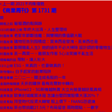
上一期
2021不均衡復甦
《商業周刊》第 1731 期
葡萄酒的鬆與靜
開瓶之前
年終大出清，人生整理術
CEO的攝影之眼
老家年節斷捨離：與雙親的價值觀大戰
封面故事
購物狂告別囤積症：買東西是發洩，丟東西也是
封面故事
斷開雜亂人生》她的過年不必大掃除 設計師的零雜物生
封面故事
丟一再買一、邀朋友作客 5心法笑擁不亂生活
封面故事
限制，讓人壯大
總編輯的話
ESG，來真的，也要做真的！
CEO上線
白手起家的創業陷阱
新物種Biz
二○二一，關注成長股的一年
費雪專欄
夭折的購併 看梅克爾對中轉向
金融時報精選
iPhone12、5G新機越熱賣 大立光營運越逆風真相
科技風雲
歐美封城瘋買冰箱 怎讓台塑四寶股價大漲20％？
產業風雲
拜登時代投資大轉彎 股上債下、FAANG恐退燒
投資焦點
新台幣挑戰27.5元？布局留意 兩時間點、一數字
投資焦點