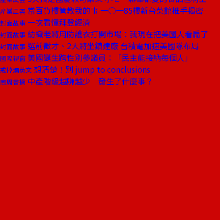
當百貨樓管教我的事 一○一85樓新台菜館推手揭密
產業風雲
一次看懂拜登經濟
封面故事
紡織老將用防護衣打開市場：我現在把美國人看扁了
封面故事
選前徵才、2大將坐鎮建廠 台積電加速美國隊布局
封面故事
美國誕生跨性別參議員：「民主能接納每個人」
國際視窗
想清楚！別 jump to conclusions
戒掉爛英文
中產階級越賺越少 發生了什麼事？
商周書摘