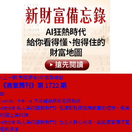
上一期
美國選後5年趨勢報告
《商業周刊》第 1722 期
不炫耀品牌的名牌旅店
GARY的一千零一夜
私人美術館敲敲門》低調製鞋商送偏鄉童的禮物，進美
封面故事
術館上美術課
私人美術館敲敲門》台北人靜心秘境，處處藏著鐵漢董
封面故事
座的浪漫