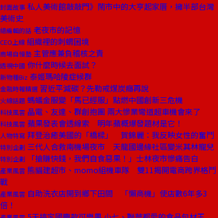
私人美術館敲敲門》鬧市中的大亨起家厝，擁半部台灣
封面故事
美術史
老夜市的記憶
總編輯的話
組織裡的刺蝟困境
CEO上線
主管應兼負稽核之責
商場自慢塾
你什麼時候去面試？
透視中國
泰姬瑪哈陵症候群
新物種Biz
習近平減碳？先勒戒煤炭癮再說
金融時報精選
螞蟻金服變「馬已經服」點燃中國創新三危機
火線話題
晶電、友達、群創抱團 兩大慘業彎道超車機會來了
科技風雲
蘋果發表會透線索 明年蘋概爆發題材是它！
科技風雲
拜登治癒美國的「橋樑」 賀錦麗：我反映女性的奮鬥
人物特寫
三代人合救南機場夜市 天龍國邊緣社區變米其林寵兒
特別企劃
「搶賺快錢，我們自食惡果！」士林夜市慘痛告白
特別企劃
熊貓建超市、momo組機車隊 雙11揭開電商跨界格鬥
產業風雲
戰
自助洗衣店開到鄉下田間 「懶商機」使店數6年多3
產業風雲
倍！
5天搞定國慶款可樂果 小七、聯華都愛的食品包材王
產業風雲