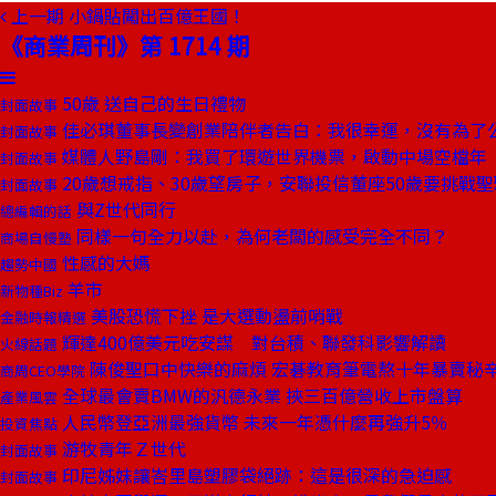
上一期
小鍋貼闖出百億王國！
《商業周刊》第 1714 期
50歲 送自己的生日禮物
封面故事
佳必琪董事長變創業陪伴者告白：我很幸運，沒有為了
封面故事
媒體人野島剛：我買了環遊世界機票，啟動中場空檔年
封面故事
20歲想戒指、30歲望房子，安聯投信董座50歲要挑戰
封面故事
與Z世代同行
總編輯的話
同樣一句全力以赴，為何老闆的感受完全不同？
商場自慢塾
性感的大媽
趨勢中國
羊市
新物種Biz
美股恐慌下挫 是大選動盪前哨戰
金融時報精選
輝達400億美元吃安謀 對台積、聯發科影響解讀
火線話題
陳俊聖口中快樂的麻煩 宏碁教育筆電熬十年暴賣秘
商周CEO學院
全球最會賣BMW的汎德永業 挾三百億營收上市盤算
產業風雲
人民幣登亞洲最強貨幣 未來一年憑什麼再強升5％
投資焦點
游牧青年Ｚ世代
封面故事
印尼姊妹讓峇里島塑膠袋絕跡：這是很深的急迫感
封面故事