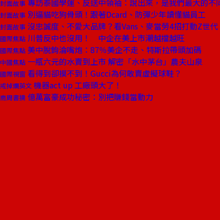
專訪泰國學運、反送中領袖：說出來，是我們最大的不
封面故事
別逼貓吃狗骨頭！跟著Dcard、防彈少年讀懂貓員工
封面故事
沒忠誠度、不愛大品牌？看Vans、麥當勞4招打動Z世代
封面故事
川普反中也沒用！ 中企在美上市潮越擋越旺
國際焦點
美中脫鉤淪嘴炮：87％美企不走、特斯拉帶頭加碼
國際焦點
一瓶六元的水賣到上市 解密「水中茅台」農夫山泉
中國焦點
看得到卻摸不到！Gucci為何敢賣虛擬球鞋？
國際視窗
機器act up 工廠頭大了！
戒掉爛英文
億萬富豪成功秘密：別把賺錢當動力
商周書摘