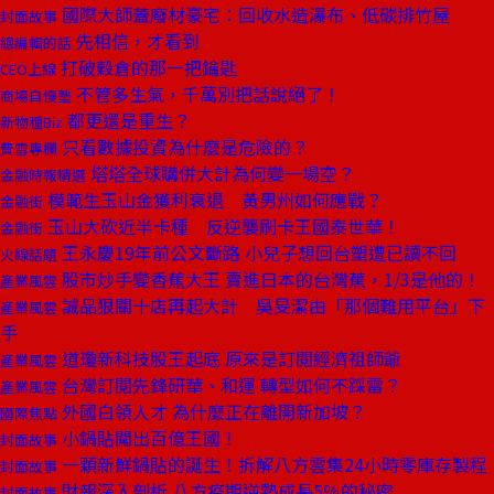
國際大師蓋廢材豪宅：回收水造瀑布、低碳排竹屋
封面故事
先相信，才看到
總編輯的話
打破穀倉的那一把鑰匙
CEO上線
不管多生氣，千萬別把話說絕了！
商場自慢塾
都更還是重生？
新物種Biz
只看數據投資為什麼是危險的？
費雪專欄
塔塔全球購併大計為何變一場空？
金融時報精選
模範生玉山金獲利衰退 黃男州如何應戰？
金融街
玉山大砍近半卡種 反逆襲刷卡王國泰世華！
金融街
王永慶19年前公文斷路 小兒子想回台塑遭已讀不回
火線話題
股市炒手變香蕉大王 賣進日本的台灣蕉，1/3是他的！
產業風雲
誠品狠關十店再起大計 吳旻潔由「那個難用平台」下
產業風雲
手
道瓊新科技股王起底 原來是訂閱經濟祖師爺
產業風雲
台灣訂閱先鋒研華、和運 轉型如何不踩雷？
產業風雲
外國白領人才 為什麼正在離開新加坡？
國際焦點
小鍋貼闖出百億王國！
封面故事
一顆新鮮鍋貼的誕生！拆解八方雲集24小時零庫存製程
封面故事
財報深入剖析 八方疫期逆勢成長5％的秘密
封面故事