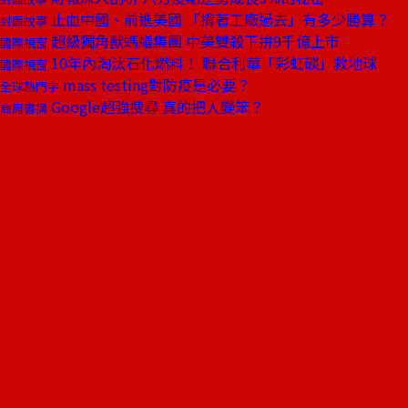
止血中國、前進美國 「揹著工廠過去」有多少勝算？
封面故事
超級獨角獸螞蟻集團 中美雙殺下拚9千億上市
國際視窗
10年內淘汰石化燃料！ 聯合利華「彩虹碳」救地球
國際視窗
mass testing對防疫是必要？
全球熱門字
Google超強搜尋 真的把人變笨？
商周書摘