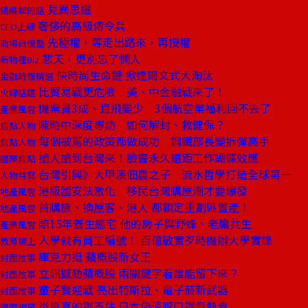
見異思遷
總編輯的話
奢侈的高級傳令兵
CEO上線
先極權，等走出路來，再授權
商場自慢塾
悲天，更別忘了憫人
新物種Biz
快時尚生命鏈 掀達爾文式大淘汰
金融時報精選
比貿易戰更危險 美、中金融戰來了！
火線話題
機票貴3成、直飛變少 3個航空業福利回不去了
產業風雲
陳時中深度專訪 如何解封、救健保？
焦點人物
每個被罵的政策都做成功 鋼鐵部長變拆彈高手
焦點人物
搶人搶到台灣來！臉書永久遠距工作蝴蝶效應
國際焦點
台灣引興》大甲溪佃農之子 流水哲學打造全球第一
人物特寫
港版國安法激化 移民台灣購屋潮才要爆發
地產風雲
首購族、換屋客、港人 都鎖定重劃區置產！
地產風雲
賠15年蓋生態宅 他的房子與野蜂、老鷹共生
產業風雲
入學就有員工編號！ 百億敏實歹時機辦大學實錄
教育線上
庫克力挺 蘋概股新女王
封面故事
立訊撼動蘋概股 兩關鍵字看誰能留下來？
封面故事
童子賢迎戰 亮出特斯拉、電子菸新武器
封面故事
炎夏真的罩不住 日本偽涼感口罩竟熱賣
國際視窗