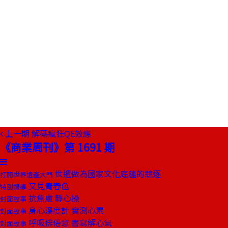
上一期
解碼瘋狂QE效應
《商業周刊》第 1691 期
世遺做為國家文化底蘊的競逐
打開世界遺產大門
又見青春色
特別報導
抗焦慮 靜心操
封面故事
身心溫度計 實測心累
封面故事
呼吸排倦意 書寫解心氣
封面故事