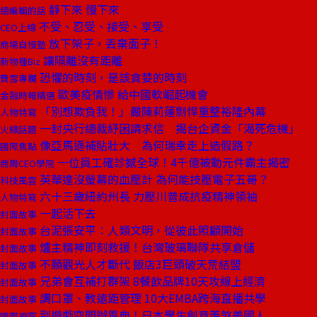
靜下來 慢下來
總編輯的話
不受、忍受、接受、享受
CEO上線
放下架子，丟棄面子！
商場自慢塾
讓隔離沒有距離
新物種Biz
恐懼的時刻，是該貪婪的時刻
費雪專欄
歐美疫情慘 給中國軟崛起機會
金融時報精選
「別想欺負我！」嚴陳莉蓮剽悍重整裕隆內幕
人物特寫
一封央行總裁紓困請求信 揭台企資金「渴死危機」
火線話題
像亞馬遜補貼壯大 為何瑞幸走上造假路？
國際焦點
一位員工確診撼全球！4千億被動元件霸主揭密
商周CEO學院
英華達沒螢幕的血壓計 為何能技壓電子五哥？
科技風雲
六十三歲紐約州長 力壓川普成抗疫精神領袖
人物特寫
一起活下去
封面故事
台泥張安平：人類文明，從彼此照顧開始
封面故事
爐主精神即刻救援！台灣玻璃聯隊共享倉儲
封面故事
不願觀光人才斷代 飯店3巨頭破天荒結盟
封面故事
兄弟會互補打群架 8餐飲品牌10天攻線上經濟
封面故事
調口罩、教遠距管理 10大EMBA跨海直播共學
封面故事
到遊戲空間辦畢典！日本學生創意羨煞美國人
國際視窗