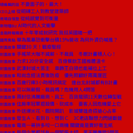
不要面子的，最大！
總編輯的話
從砌磚工人到教堂建築師
CEO上線
從純感覺到可衡量
商場自慢塾
AI時代的人文衝擊
新物種Biz
十年零成就研究 我挺英國賭一把
金融時報精選
華為風暴恐衝擊台積15%營收 為何外資仍喊進？
國際焦點
關鍵30 天！戰疫聖經
封面故事
手搖茶大咖不減薪、不裁員 冬眠計畫穩人心！
封面故事
力求120分安全感 百億餐飲王國推體溫卡
封面故事
武漢封城大苦主 車飾王白領也能補位上工
封面故事
和尚念經法貫徹防疫 優先照顧好兩萬運匠
封面故事
百歲行庫3小時視訊搞定 連台北封城都有B計畫
封面故事
可以無薪假、裁員嗎？危機用人4問答
封面故事
兩封信沸騰廠商、員工 百貨龍頭11天數位轉型戰
封面故事
住房率冠軍拒殺價、砍成本 要客人因危機愛上它
封面故事
外送爆米花、戲院開趴 影城雙雄奇招搶心占率
封面故事
發生Ａ、看到Ｂ、想到Ｃ 3C老店聯想力閃過斷鏈
封面故事
電商一哥拚多咬一口商機 關鍵竟是賣好衛生紙
封面故事
每個企業都該有一個緊張大師 黑天鵝應變5問答
封面故事