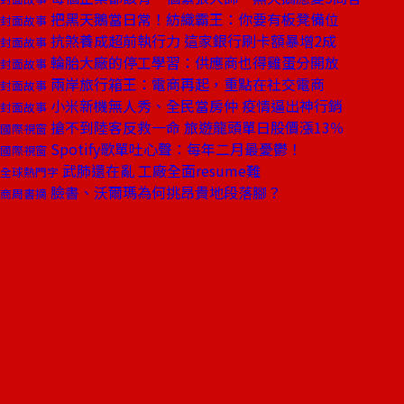
把黑天鵝當日常！紡織霸王：你要有板凳備位
封面故事
抗煞養成超前執行力 這家銀行刷卡額暴增2成
封面故事
輪胎大廠的停工學習：供應商也得雞蛋分開放
封面故事
兩岸旅行箱王：電商再起，重點在社交電商
封面故事
小米新機無人秀、全民當房仲 疫情逼出神行銷
封面故事
搶不到陸客反救一命 旅遊龍頭單日股價漲13％
國際視窗
Spotify歌單吐心聲：每年二月最憂鬱！
國際視窗
武肺還在亂 工廠全面resume難
全球熱門字
臉書、沃爾瑪為何挑昂貴地段落腳？
商周書摘