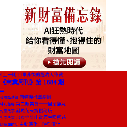
上一期
口罩背後的經濟大作戰
《商業周刊》第 1684 期
南特機械島樂園
發現酷建築
第二眼美食──里昂魚丸
特別報導
發現花東賞櫻秘境
封面故事
台東金針山賞原生種櫻花
封面故事
主動演化，時刻演化
總編輯的話