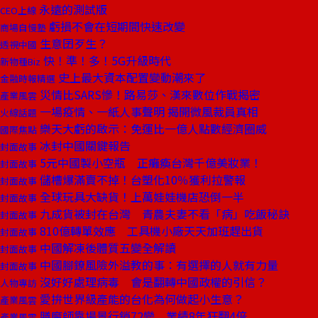
永遠的測試版
CEO上線
虧損不會在短期間快速改變
商場自慢塾
生意囝歹生？
透視中國
快！準！多！5G升級時代
新物種Biz
史上最大資本配置變動潮來了
金融時報精選
災情比SARS慘！路易莎、漢來數位作戰揭密
產業風雲
一場疫情、一紙人事聲明 揭開微風裁員真相
火線話題
樂天大虧的啟示：免運比一億人點數經濟圈威
國際焦點
冰封中國關鍵報告
封面故事
5元中國製小空瓶 正癱瘓台灣千億美妝業！
封面故事
儲槽爆滿賣不掉！台塑化10％獲利拉警報
封面故事
全球玩具大缺貨！上萬娃娃機店恐倒一半
封面故事
九成貨被封在台灣 青農夫妻不看「病」吃飯秘訣
封面故事
810億轉單效應 工具機小廠天天加班趕出貨
封面故事
中國解凍後體質五變全解讀
封面故事
中國腳鐐風險外溢教的事：有選擇的人就有力量
封面故事
沒好好處理病毒 會是翻轉中國政權的引信？
人物專訪
愛拚世界級產能的台化為何做起小生意？
產業風雲
膳魔師靠場景行銷72變 業績8年狂翻4倍
產業風雲