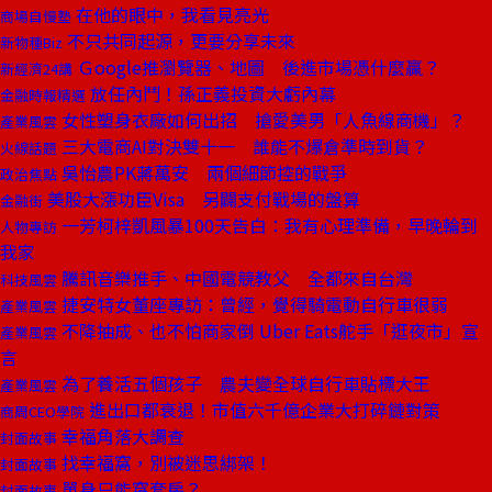
在他的眼中，我看見亮光
商場自慢塾
不只共同起源，更要分享未來
新物種Biz
Ｇoogle推瀏覽器、地圖 後進市場憑什麼贏？
新經濟24講
放任內鬥！孫正義投資大虧內幕
金融時報精選
女性塑身衣廠如何出招 搶愛美男「人魚線商機」？
產業風雲
三大電商AI對決雙十一 誰能不爆倉準時到貨？
火線話題
吳怡農PK蔣萬安 兩個細節控的戰爭
政治焦點
美股大漲功臣Visa 另闢支付戰場的盤算
金融街
一芳柯梓凱風暴100天告白：我有心理準備，早晚輪到
人物專訪
我家
騰訊音樂推手、中國電競教父 全都來自台灣
科技風雲
捷安特女董座專訪：曾經，覺得騎電動自行車很弱
產業風雲
不降抽成、也不怕商家倒 Uber Eats舵手「逛夜市」宣
產業風雲
言
為了養活五個孩子 農夫變全球自行車貼標大王
產業風雲
進出口都衰退！市值六千億企業大打碎鏈對策
商周CEO學院
幸福角落大調查
封面故事
找幸福窩，別被迷思綁架！
封面故事
單身只能窩套房？
封面故事