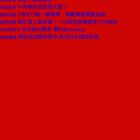
中南部就該買透天厝？
封面故事
3億元行銷一顆蘋果 暗藏美國果農危機
國際視窗
我家員工最幸福！一份研究揭業績多13%秘密
國際視窗
全年無休再見 便利店revamp
全球熱門字
賣肥皂的數學思考 救活日本環球影城
商周書摘