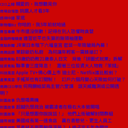
親愛的，我想聽見你
CEO上線
挑選人才看3年
商場自慢塾
家底
透視中國
你哈的，我5年前就哈過
新物種Biz
牛市還沒倒數！記得在別人恐懼時貪婪
費雪專欄
連習近平也失算的無領袖運動
金融時報精選
JR東日本租下六福皇宮 密談一年險破局內幕！
焦點新聞
業餘爺奶私廚 為何讓年輕客一窩蜂搶訂？
商周話題
83歲奶奶教21歲泰人日文 背後「拼圖式就業」拆解
國際焦點
聯準會三度降息！ 跟著三位投資大人物救「笨錢」
投資焦點
Apple TV+佛心價上市 迪士尼、Netflix誰比較剉？
科技風雲
手搖茶也有訂閱制！ 訂戶六個月變心天險如何打破？
產業風雲
何飛鵬給菜鳥主管六堂課 該天威難測或公開透
商周CEO學院
明？
仇恨吸票機
封面故事
超越仇恨政治 被霸凌者在極右大本營開唱
封面故事
「只是想跟你說說話！」 他們上街破解封閉群組
封面故事
美國成長第一速食店 贏在喜憨兒、更生人員工
國際視窗
早產兒不用再躺保溫箱？ 人造子宮五年內問世
國際視窗