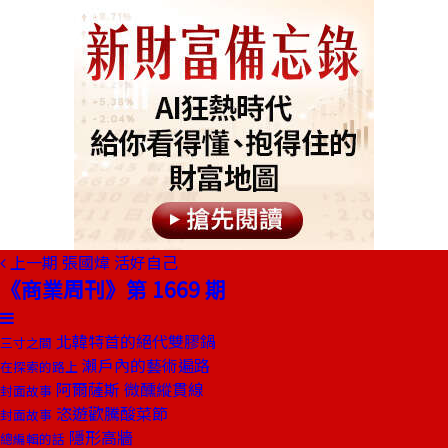
上一期
張國煒 活好自己
《商業周刊》第 1669 期
北韓特首的絕代雙膠鍋
三寸之間
瀨戶內的藝術遍路
在探索的路上
阿爾薩斯 微醺縱貫線
封面故事
恣遊歡騰酸菜節
封面故事
隱形高牆
總編輯的話