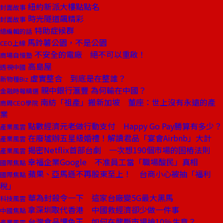
紐約新派大樓點點名
封面故事
時光隧道飆精彩
封面故事
特助症候群
總編輯的話
馬鈴薯公園，不是公園
CEO上線
不安全的電廠 絕不可以重啟！
商場自慢塾
高島屋
透視中國
虛實整合 到底是在整誰？
新物種Biz
親中銀行滙豐 為何輸在中國？
金融時報精選
南紡「祖產」搬新加坡 董座：世上沒有永遠的產
商周CEO學院
業
點數經濟元老做行動支付 Happy Go Pay勝算有多少？
產業風雲
在廢墟辦五星級婚禮！解讀君品「宴會Airbnb」大計
產業風雲
揭密Netflix首部台劇 一次想190個市場的固樁法則
產業風雲
幸福企業Google 不准員工當「職場酸民」真相
國際焦點
蘋果、亞馬遜不再股東至上！ 台商小心被抽「福利
國際焦點
稅」
華為封殺令一下 這家台廠變5G最大黑馬
科技風雲
拿深圳取代香港 中國救經濟卻少做一件事
中國焦點
台灣食品調色王 如何在壟斷市場搶10％生意？
產業風雲