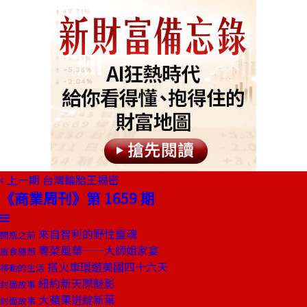
上一期
台灣輪胎王揭密
《商業周刊》第 1659 期
來自智利的野性靈魂
開瓶之前
粵菜風華──大師姐家宴
旅食隨想
搭火車環遊美國四十六天
移動的生活
紐約新天際魅影
封面故事
大蘋果迸綻新葉
封面故事