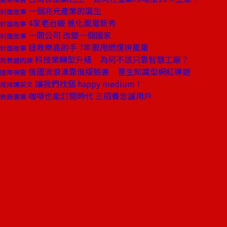
一個兆元產業的誕生
封面故事
4家老台廠 進化風電新秀
封面故事
一間公司 改變一個國家
封面故事
拯救樂高的手 7年狠甩燃煤拚風電
封面故事
科技業轉型升級 為何不該只靠智慧工廠？
我教錯的課
俄國流浪漢靠俄版臉書 重生知識型網紅導遊
國際視窗
讓我們找個 happy medium！
戒掉爛英文
咖啡也能訂閱時代 三招養忠誠用戶
商周書摘