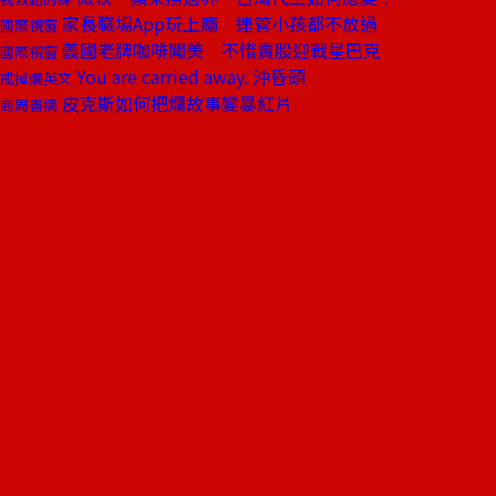
家長職場App玩上癮 連管小孩都不放過
國際視窗
義國老牌咖啡闖美 不惜賣股迎戰星巴克
國際視窗
You are carried away. 沖昏頭
戒掉爛英文
皮克斯如何把爛故事變暴紅片
商周書摘