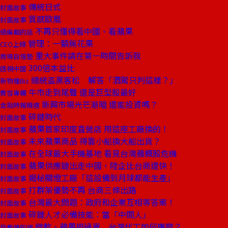
傳統日式
封面故事
質感歐風
封面故事
不再只懂得看中國、看蘋果
總編輯的話
管理：一顆無花果
CEO上線
重大事件請在第一時間告訴我
商場自慢塾
300倍本益比
透視中國
總統盃黑客松 解答「酒駕只判這樣？」
新物種Biz
牛市走到尾聲 還是巨型股最好
費雪專欄
新興市場光芒漸暗 還能投資嗎？
金融時報精選
碎鏈時代
封面故事
蘋果首家印度直營店 用這座工廠換的！
封面故事
未來蘋果商品 得靠小船換大船出貨？
封面故事
在全球最大手機基地 看見台灣蘋概股危機
封面故事
蘋果供應鏈出走中國，陸企比台商還快！
封面故事
揭秘關燈工廠「這設備到月球都能生產」
封面故事
打群架優勢不再 台商三條出路
封面故事
台灣最大問題：政府和企業互相等答案！
封面故事
碎鏈人才必備技能：當「中間人」
封面故事
微軟、蘋果撈過界 台灣代工如何應變？
我教錯的課