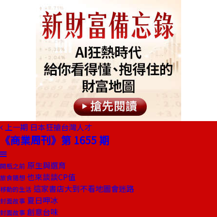
上一期
日本狂搶台灣人才
《商業周刊》第 1655 期
原生與選育
開瓶之前
也來談談CP值
旅食隨想
這家書店大到不看地圖會迷路
移動的生活
夏日呷冰
封面故事
創意台味
封面故事