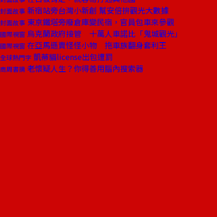
新宿站旁台灣小新創 幫安倍拚觀光大數據
封面故事
東京鐵塔旁廢倉庫變民宿，官員包車來參觀
封面故事
烏克蘭政府接管 十萬人車諾比「鬼城觀光」
國際視窗
在亞馬遜賣怪怪小物 拖車族翻身套利王
國際視窗
凱蒂貓license出包遭罰
全球熱門字
老懷疑人生？你得善用腦內搜索器
商周書摘