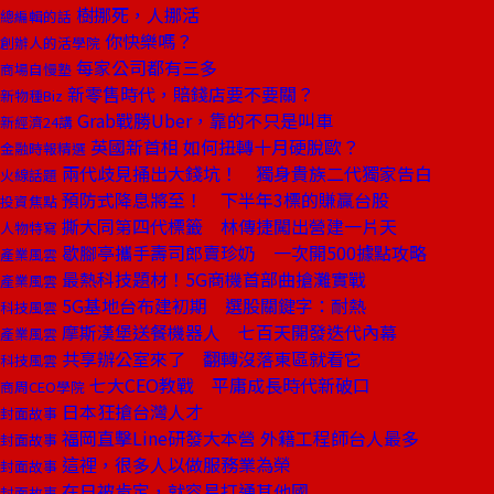
樹挪死，人挪活
總編輯的話
你快樂嗎？
創辦人的活學院
每家公司都有三多
商場自慢塾
新零售時代，賠錢店要不要關？
新物種Biz
Grab戰勝Uber，靠的不只是叫車
新經濟24講
英國新首相 如何扭轉十月硬脫歐？
金融時報精選
兩代歧見捅出大錢坑！ 獨身貴族二代獨家告白
火線話題
預防式降息將至！ 下半年3標的賺贏台股
投資焦點
撕大同第四代標籤 林傳捷闖出營建一片天
人物特寫
歇腳亭攜手壽司郎賣珍奶 一次開500據點攻略
產業風雲
最熱科技題材！5G商機首部曲搶灘實戰
產業風雲
5G基地台布建初期 選股關鍵字：耐熱
科技風雲
摩斯漢堡送餐機器人 七百天開發迭代內幕
產業風雲
共享辦公室來了 翻轉沒落東區就看它
科技風雲
七大CEO教戰 平庸成長時代新破口
商周CEO學院
日本狂搶台灣人才
封面故事
福岡直擊Line研發大本營 外籍工程師台人最多
封面故事
這裡，很多人以做服務業為榮
封面故事
在日被肯定，就容易打通其他國
封面故事