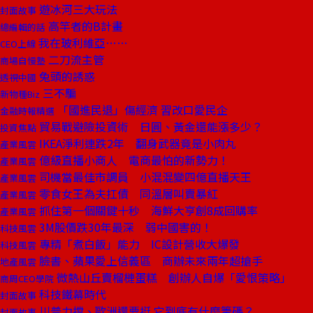
遊冰河三大玩法
封面故事
高竿者的B計畫
總編輯的話
我在玻利維亞……
CEO上線
二刀流主管
商場自慢塾
兔頭的誘惑
透視中國
三不騙
新物種Biz
「國進民退」傷經濟 習改口愛民企
金融時報精選
貿易戰避險投資術 日圓、黃金還能漲多少？
投資焦點
IKEA淨利連跌2年 翻身武器竟是小肉丸
產業風雲
億級直播小商人 電商最怕的新勢力！
產業風雲
司機當最佳市調員 小混混變四億直播天王
產業風雲
零食女王為夫扛債 同溫層叫賣暴紅
產業風雲
抓住第一個關鍵十秒 海鮮大亨創8成回購率
產業風雲
3M股價跌30年最深 弱中國害的！
科技風雲
專精「煮白飯」能力 IC設計營收大爆發
科技風雲
臉書、蘋果愛上信義區 商辦未來兩年超搶手
地產風雲
微熱山丘賣榴槤蛋糕 創辦人自爆「愛恨策略」
商周CEO學院
科技鐵幕時代
封面故事
川普力擋、歐洲還要挺 它到底有什麼籌碼？
封面故事