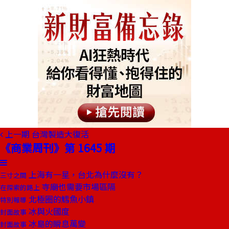
上一期
台灣製造大復活
《商業周刊》第 1645 期
上海有一星，台北為什麼沒有？
三寸之間
寺廟也需要市場區隔
在探索的路上
北極圈的鱈魚小鎮
特別報導
冰與火國度
封面故事
冰島的瞬息萬變
封面故事