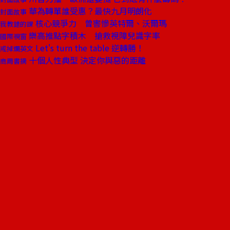
華為轉單誰受惠？最快九月明朗化
封面故事
核心競爭力 曾害慘英特爾、沃爾瑪
我教錯的課
樂高推點字積木 搶救視障兒識字率
國際視窗
Let's turn the table 逆轉勝！
戒掉爛英文
十個人性典型 決定你與惡的距離
商周書摘