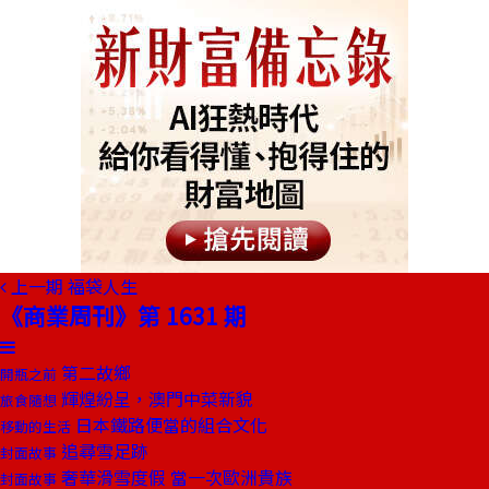
上一期
福袋人生
《商業周刊》第 1631 期
第二故鄉
開瓶之前
輝煌紛呈，澳門中菜新貌
旅食隨想
日本鐵路便當的組合文化
移動的生活
追尋雪足跡
封面故事
奢華滑雪度假 當一次歐洲貴族
封面故事