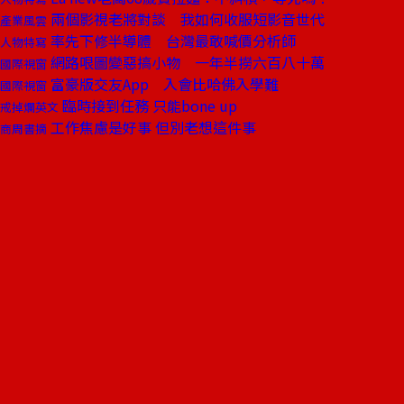
兩個影視老將對談 我如何收服短影音世代
產業風雲
率先下修半導體 台灣最敢喊價分析師
人物特寫
網路哏圖變惡搞小物 一年半撈六百八十萬
國際視窗
富豪版交友App 入會比哈佛入學難
國際視窗
臨時接到任務 只能bone up
戒掉爛英文
工作焦慮是好事 但別老想這件事
商周書摘