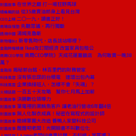
在世界之巔 打一場狂野馬球
封面故事
從35歲賣油郎身上看見台灣
總編輯的話
二〇一九，讀書正好！
CEO上線
先聽眾議，再行獨斷
商場自慢塾
湯姆克魯斯
透視中國
新零售時代，店長該站哪裡？
新物種Biz
Ikea攻訂閱經濟 改當家具包租公
金融時報精選
商周CEO學院》天成花蓮蓋飯店 為何敢賣一晚38
商周CEO學院
萬？
揭秘郭台銘、林百里們的財務管家
金融街
沒有張忠謀的台積電 連環出包內幕
科技風雲
企業換接班人，怎樣不會「失魂」？
科技風雲
一百五十天攻略 幫你七月馬上加薪
火線話題
決勝數位領導力
封面故事
筆電裡的黑鮪魚客戶 讓老油行營收6年翻4倍
封面故事
無人化製衣成真！秘密在寫程式的設計師
封面故事
媳婦軍團大改造 養鴨人家變科技公司
封面故事
醒醒吧老闆！光開臉書不叫數位化
封面故事
La new老闆68歲賣拉麵：不斜槓，等死嗎？
人物特寫