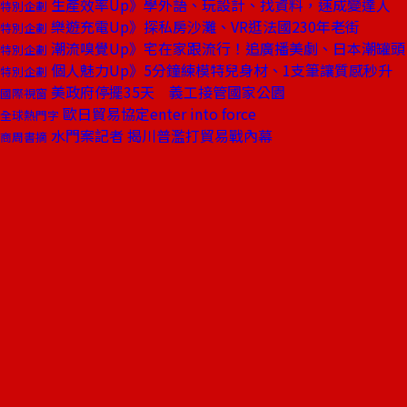
生產效率Up》學外語、玩設計、找資料，速成變達人
特別企劃
樂遊充電Up》探私房沙灘、VR逛法國230年老街
特別企劃
潮流嗅覺Up》宅在家跟流行！追廣播美劇、日本潮罐頭
特別企劃
個人魅力Up》5分鐘練模特兒身材、1支筆讓質感秒升
特別企劃
美政府停擺35天 義工接管國家公園
國際視窗
歐日貿易協定enter into force
全球熱門字
水門案記者 揭川普濫打貿易戰內幕
商周書摘