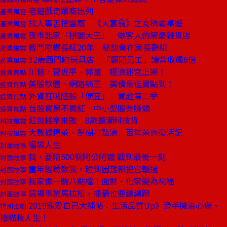
老遊戲奇蹟商出列
產業風雲
找人毒舌挖靈感 《大富翁》之女稱霸桌遊
產業風雲
夜市起家「拼圖大王」 做客人的解憂雜貨店
產業風雲
戰鬥陀螺長紅20年 秘訣竟在家長群組
產業風雲
32歲西門町玩具店 「顧問員工」讓營收飆6倍
產業風雲
川普．習近平．郭董 經濟迷宮上架！
投資焦點
美股軟體、網路稱王 美債最佳買點到！
投資焦點
外資狂喊陸股「便宜」 買趁第二季
投資焦點
台股買黑不買紅 中小型股有賺頭
投資焦點
紅包錢拿來敗 8款最潮科技貨
科技風雲
大數據種茶、幫樹打點滴 百年茶商復活記
科技風雲
福袋人生
封面故事
我，要陪500個阿公阿嬤 戰到最後一刻
封面故事
童年經驗教我，碰到困難都把它輾過
封面故事
我家像一齣八點檔！面對，化家變為祝福
封面故事
這場事業馬拉松，撞牆也要繼續跑
封面故事
2019寵愛自己大補帖：生活品質Up》滑手機治心傷、
特別企劃
擼貓救人生！