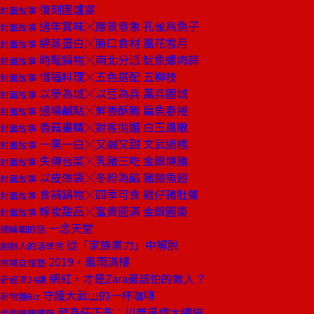
復刻圍爐宴
封面故事
過年賞味╳應景意象 孔雀烏魚子
封面故事
綿蒸蛋白╳脆口食材 風花雪月
封面故事
時髦鍋物╳南北分派 魷魚螺肉蒜
封面故事
惜福料理╳五色搭配 五柳枝
封面故事
以參為城╳以豆為兵 萬兵圍城
封面故事
過場鹹點╳鮮香酥脆 扁魚春捲
封面故事
香菇畫睛╳對客拋媚 白玉鳳眼
封面故事
一黑一白╳又鹹又甜 文武過橋
封面故事
失傳台菜╳乳豬三吃 金銀燒豬
封面故事
以皮做袋╳冬粉為餡 豬腳魚翅
封面故事
食補鍋物╳四季可食 雞仔豬肚鱉
封面故事
嫁妝甜品╳富貴圓滿 金銀圓棗
封面故事
一念天堂
總編輯的話
從「家族業力」中解脫
創辦人的活學院
2019，風雨滿樓
商場自慢塾
網紅，才是Zara最該怕的敵人？
新經濟24講
守護大武山的一杯咖啡
新物種Biz
華為任正非：川普是偉大總統
金融時報精選