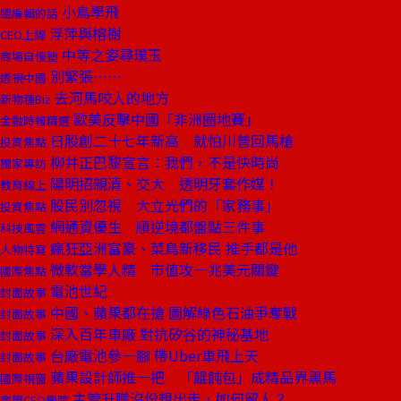
小鳥學飛
總編輯的話
浮萍與榕樹
CEO上線
中等之姿尋璞玉
商場自慢塾
別緊張……
透視中國
去河馬咬人的地方
新物種Biz
歐美反擊中國「非洲圈地賽」
金融時報精選
日股創二十七年新高 就怕川普回馬槍
投資焦點
柳井正巴黎宣言：我們，不是快時尚
獨家專訪
陽明招親清、交大 透明牙套作媒！
教育線上
股民別忽視 大立光們的「家務事」
投資焦點
網通資優生 順逆境都盤點三件事
科技風雲
瘋狂亞洲富豪、菜鳥新移民 推手都是他
人物特寫
微軟當學人精 市值攻一兆美元關鍵
國際焦點
電池世紀
封面故事
中國、蘋果都在搶 圖解綠色石油爭奪戰
封面故事
深入百年車廠 對抗矽谷的神秘基地
封面故事
台廠電池參一腳 帶Uber車飛上天
封面故事
蘋果設計師推一把 「餛飩包」成精品界黑馬
國際視窗
主管升職沒份想出走，如何留人？
商周CEO學院