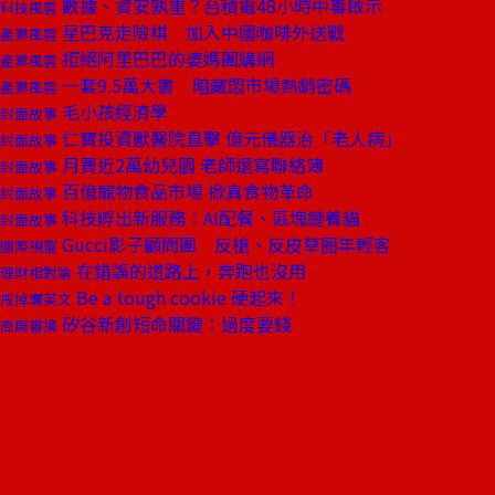
數據、資安孰重？台積電48小時中毒啟示
科技風雲
星巴克走險棋 加入中國咖啡外送戰
產業風雲
拒絕阿里巴巴的婆媽團購網
產業風雲
一套9.5萬大書 暗藏悶市場熱銷密碼
產業風雲
毛小孩經濟學
封面故事
仁寶投資獸醫院直擊 億元儀器治「老人病」
封面故事
月費近2萬幼兒園 老師還寫聯絡簿
封面故事
百億寵物食品市場 掀真食物革命
封面故事
科技孵出新服務：AI配餐、區塊鏈養貓
封面故事
Gucci影子顧問團 反槍、反皮草圈年輕客
國際視窗
在錯誤的道路上，奔跑也沒用
理財相對論
Be a tough cookie 硬起來！
戒掉爛英文
矽谷新創短命關鍵：過度要錢
商周書摘