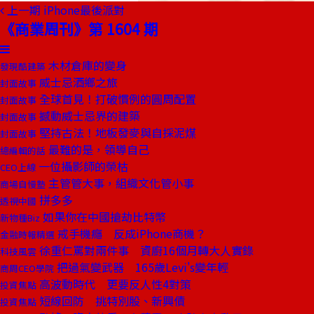
上一期
iPhone最後派對
《商業周刊》第 1604 期
木材倉庫的變身
發現酷建築
威士忌酒鄉之旅
封面故事
全球首見！打破慣例的圓周配置
封面故事
撼動威士忌界的建築
封面故事
堅持古法！地板發麥與自採泥煤
封面故事
最難的是，領導自己
總編輯的話
一位攝影師的榮枯
CEO上線
主管管大事，組織文化管小事
商場自慢塾
拼多多
透視中國
如果你在中國搶劫比特幣
新物種Biz
戒手機癮 反成iPhone商機？
金融時報精選
徐重仁罵對兩件事 資廚16個月轉大人實錄
科技風雲
把過氣變武器 165歲Levi's變年輕
商周CEO學院
高波動時代 更要反人性4對策
投資焦點
短線回防 挑特別股、新興債
投資焦點