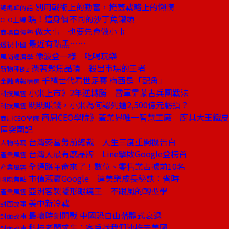
別用戰術上的勤奮，掩蓋戰略上的懶惰
總編輯的話
瞧！這身價不同的沙丁魚罐頭
CEO上線
做大事 也要先會做小事
商場自慢塾
最近有點黑……
透視中國
像波登一樣 吃喝玩樂
風尚經濟學
憑著聚焦品項 殺出市場的王者
新物種Biz
千禧世代看世足賽 梅西是「配角」
金融時報精選
小米上市》2年逆轉勝 雷軍靠蒙古兵團戰法
科技風雲
明明賺錢，小米為何認列逾2,500億元虧損？
科技風雲
商周CEO學院》蓋業界唯一智慧工廠 廚具大王鐵皮
商周CEO學院
屋突圍記
台灣麥當勞前總裁 人生三度重開機告白
人物特寫
台灣人最有感品牌 Line擊敗Google登榜首
產業風雲
全通路革命來了！數位、零售業占據前10名
產業風雲
市值漲贏Google 達美樂成長秘訣：省時
國際焦點
亞洲客製隱形眼鏡王 不跟風的轉型學
產業風雲
美中新冷戰
封面故事
最壞時刻開戰 中國恐自由落體式衰退
封面故事
科技老闆求生：客戶找我們沙推去美國
封面故事