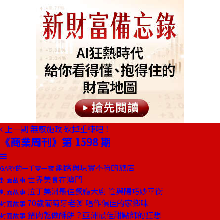
上一期
無感施政 砍掉重練吧！
《商業周刊》第 1598 期
網路與現實不符的旅店
GARY的一千零一夜
世界美食在澳門
封面故事
拉丁美洲最佳餐廳大廚 陰與陽巧妙平衡
封面故事
70歲葡萄牙老爹 唱作俱佳的家鄉味
封面故事
豬肉乾做酥餅？亞洲最佳甜點師的狂想
封面故事